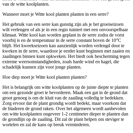
van de witte koolplanten.
Wanneer moet je Witte kool planten planten in een serre?
Het gebruik van een serre kan gunstig zijn als je het groeiseizoen
wilt verlengen of als je in een regio tuiniert met een onvoorspelbaar
klimaat. Witte kool kan worden geplant in de serre zodra de vorst
voorbij is en de temperatuur in de serre constant boven de 10°C
blijft. Het kweekseizoen kan aanzienlijk worden verlengd door te
kweken in de serre, waardoor je eerder kunt beginnen met zaaien en
zaailingen binnen kunt opkweken. Het biedt ook bescherming tegen
extreme weersomstandigheden, zoals harde wind en hagel, die
schadelijk kunnen zijn voor jonge planten.
Hoe diep moet je Witte kool planten planten?
Het is belangrijk om witte koolplanten op de juiste diepte te planten
om een gezonde groei te bevorderen. Maak een gat in de grond dat
groot genoeg is om de kluit van de zaailing volledig te bedekken.
Zorg ervoor dat de plant grondig wordt bedekt, maar voorkom dat
de bladeren de grond raken. Over het algemeen wordt aanbevolen
om witte koolplanten ongeveer 1-2 centimeter dieper te planten dan
de grondlijn op de zaailing. Dit zal de plant helpen om steviger te
wortelen en zal de kans op breuk verminderen.