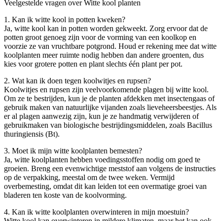
Veelgestelde vragen over Witte kool planten
1. Kan ik witte kool in potten kweken?
Ja, witte kool kan in potten worden gekweekt. Zorg ervoor dat de
potten groot genoeg zijn voor de vorming van een koolkop en
voorzie ze van vruchtbare potgrond. Houd er rekening mee dat witte
koolplanten meer ruimte nodig hebben dan andere groenten, dus
kies voor grotere potten en plant slechts één plant per pot.
2. Wat kan ik doen tegen koolwitjes en rupsen?
Koolwitjes en rupsen zijn veelvoorkomende plagen bij witte kool.
Om ze te bestrijden, kun je de planten afdekken met insectengaas of
gebruik maken van natuurlijke vijanden zoals lieveheersbeestjes. Als
er al plagen aanwezig zijn, kun je ze handmatig verwijderen of
gebruikmaken van biologische bestrijdingsmiddelen, zoals Bacillus
thuringiensis (Bt).
3. Moet ik mijn witte koolplanten bemesten?
Ja, witte koolplanten hebben voedingsstoffen nodig om goed te
groeien. Breng een evenwichtige meststof aan volgens de instructies
op de verpakking, meestal om de twee weken. Vermijd
overbemesting, omdat dit kan leiden tot een overmatige groei van
bladeren ten koste van de koolvorming.
4. Kan ik witte koolplanten overwinteren in mijn moestuin?
Witte kool kan overwinteren in mildere klimaten, maar het kan ook