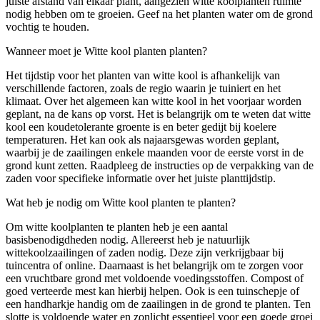
juiste afstand van elkaar plant, aangezien witte koolplanten ruimte
nodig hebben om te groeien. Geef na het planten water om de grond
vochtig te houden.
Wanneer moet je Witte kool planten planten?
Het tijdstip voor het planten van witte kool is afhankelijk van
verschillende factoren, zoals de regio waarin je tuiniert en het
klimaat. Over het algemeen kan witte kool in het voorjaar worden
geplant, na de kans op vorst. Het is belangrijk om te weten dat witte
kool een koudetolerante groente is en beter gedijt bij koelere
temperaturen. Het kan ook als najaarsgewas worden geplant,
waarbij je de zaailingen enkele maanden voor de eerste vorst in de
grond kunt zetten. Raadpleeg de instructies op de verpakking van de
zaden voor specifieke informatie over het juiste planttijdstip.
Wat heb je nodig om Witte kool planten te planten?
Om witte koolplanten te planten heb je een aantal
basisbenodigdheden nodig. Allereerst heb je natuurlijk
wittekoolzaailingen of zaden nodig. Deze zijn verkrijgbaar bij
tuincentra of online. Daarnaast is het belangrijk om te zorgen voor
een vruchtbare grond met voldoende voedingsstoffen. Compost of
goed verteerde mest kan hierbij helpen. Ook is een tuinschepje of
een handharkje handig om de zaailingen in de grond te planten. Ten
slotte is voldoende water en zonlicht essentieel voor een goede groei