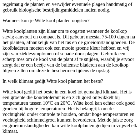
regelmatig de planten en verwijder eventuele plagen handmatig of
gebruik biologische bestrijdingsmiddelen indien nodig.
Wanneer kun je Witte kool planten oogsten?
Witte koolplanten zijn klaar om te oogsten wanneer de koolkop
stevig aanvoelt en compact is. Dit gebeurt meestal 75-100 dagen na
het planten, afhankelijk van het ras en de groeiomstandigheden. De
koolbladeren moeten ook een mooie groene kleur hebben en vrij
zijn van ziektesymptomen of schade door plagen. Gebruik een
scherp mes om de kool van de plant af te snijden, waarbij je ervoor
zorgt dat er een beetje van de buitenste bladeren aan de koolkop
blijven zitten om deze te beschermen tijdens de opslag.
In welk klimaat gedijt Witte kool planten het beste?
Witte kool gedijt het beste in een koel tot gematigd klimaat. Het is
een groente die koudetolerant is en zich goed ontwikkelt bij
temperaturen tussen 10°C en 20°C. Witte kool kan echter ook goed
groeien bij hogere temperaturen. Het is belangrijk om de
vochtigheid onder controle te houden, omdat hoge temperaturen en
vochtigheid schimmelgroei kunnen bevorderen. Met de juiste zorg
en groeiomstandigheden kan witte koolplanten gedijen in vrijwel elk
klimaat.