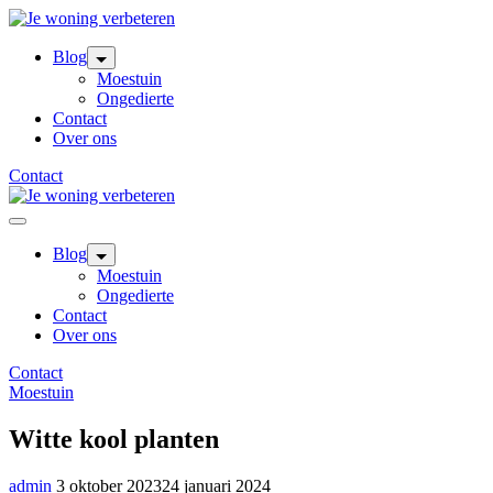
Skip
to
content
Blog
Moestuin
Ongedierte
Contact
Over ons
Contact
Blog
Moestuin
Ongedierte
Contact
Over ons
Contact
Moestuin
Witte kool planten
admin
3 oktober 2023
24 januari 2024