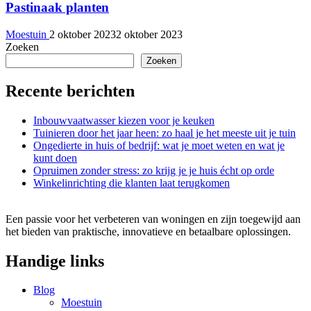
Pastinaak planten
Moestuin
2 oktober 2023
2 oktober 2023
Zoeken
Zoeken
Recente berichten
Inbouwvaatwasser kiezen voor je keuken
Tuinieren door het jaar heen: zo haal je het meeste uit je tuin
Ongedierte in huis of bedrijf: wat je moet weten en wat je
kunt doen
Opruimen zonder stress: zo krijg je je huis écht op orde
Winkelinrichting die klanten laat terugkomen
Een passie voor het verbeteren van woningen en zijn toegewijd aan
het bieden van praktische, innovatieve en betaalbare oplossingen.
Handige links
Blog
Moestuin