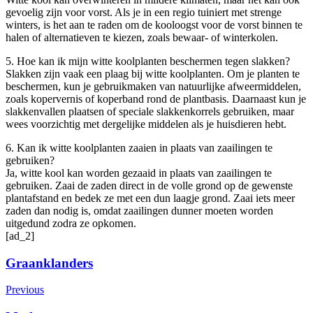
gevoelig zijn voor vorst. Als je in een regio tuiniert met strenge
winters, is het aan te raden om de kooloogst voor de vorst binnen te
halen of alternatieven te kiezen, zoals bewaar- of winterkolen.
5. Hoe kan ik mijn witte koolplanten beschermen tegen slakken?
Slakken zijn vaak een plaag bij witte koolplanten. Om je planten te
beschermen, kun je gebruikmaken van natuurlijke afweermiddelen,
zoals kopervernis of koperband rond de plantbasis. Daarnaast kun je
slakkenvallen plaatsen of speciale slakkenkorrels gebruiken, maar
wees voorzichtig met dergelijke middelen als je huisdieren hebt.
6. Kan ik witte koolplanten zaaien in plaats van zaailingen te
gebruiken?
Ja, witte kool kan worden gezaaid in plaats van zaailingen te
gebruiken. Zaai de zaden direct in de volle grond op de gewenste
plantafstand en bedek ze met een dun laagje grond. Zaai iets meer
zaden dan nodig is, omdat zaailingen dunner moeten worden
uitgedund zodra ze opkomen.
[ad_2]
Post
Graanklanders
Navigation
Previous