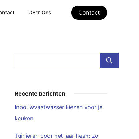
ontact
Over Ons
Contact
Zoe
Recente berichten
Inbouwvaatwasser kiezen voor je
keuken
Tuinieren door het jaar heen: zo