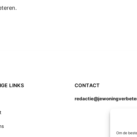
eteren.
GE LINKS
CONTACT
redactie@jewoningverbeter
t
ns
Om de beste