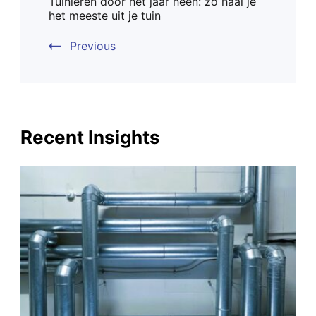
Tuinieren door het jaar heen: zo haal je
Navigation
het meeste uit je tuin
Previous
Recent Insights