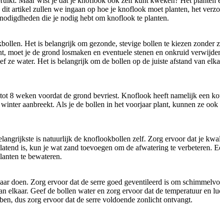
bruikt. Maar wist je dat je knoflook ook zelf kunt kweken? Het plante
n dit artikel zullen we ingaan op hoe je knoflook moet planten, het ver
enodigdheden die je nodig hebt om knoflook te planten.
bollen. Het is belangrijk om gezonde, stevige bollen te kiezen zonder 
ant, moet je de grond losmaken en eventuele stenen en onkruid verwijd
ze water. Het is belangrijk om de bollen op de juiste afstand van elkaa
6 tot 8 weken voordat de grond bevriest. Knoflook heeft namelijk een k
winter aanbreekt. Als je de bollen in het voorjaar plant, kunnen ze ook
angrijkste is natuurlijk de knoflookbollen zelf. Zorg ervoor dat je kwa
latend is, kun je wat zand toevoegen om de afwatering te verbeteren. E
planten te bewateren.
 najaar doen. Zorg ervoor dat de serre goed geventileerd is om schimmel
elkaar. Geef de bollen water en zorg ervoor dat de temperatuur en luch
en, dus zorg ervoor dat de serre voldoende zonlicht ontvangt.