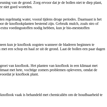
ing van de grond. Zorg ervoor dat je de bollen niet te diep plant,
e niet goed wortelen.
en regelmatig water, vooral tijdens droge periodes. Daarnaast is het
or de knoflookplanten bestemd zijn. Gebruik mulch, zoals stro of
 extra voedingsstoffen nodig hebben, kun je bio-meststoffen
emeen kun je knoflook oogsten wanneer de bladeren beginnen te
 met een schop en haal ze uit de grond. Laat de bollen een paar dagen
groei van knoflook. Het planten van knoflook in een klimaat met
n klimaat met hete, vochtige zomers problemen opleveren, omdat de
oordat je knoflook plant.
ne knoflook vaak is behandeld met chemicaliën om de houdbaarheid te