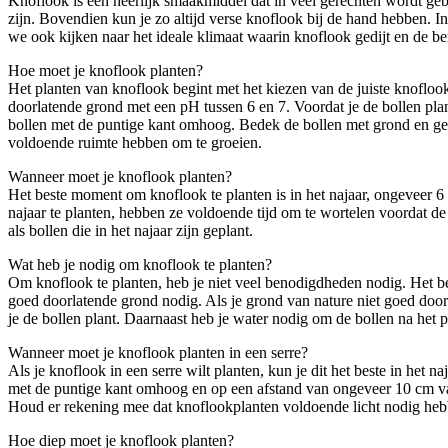
Knoflook is een heerlijk smaakmiddel dat in veel gerechten wordt ge
zijn. Bovendien kun je zo altijd verse knoflook bij de hand hebben. I
we ook kijken naar het ideale klimaat waarin knoflook gedijt en de b
Hoe moet je knoflook planten?
Het planten van knoflook begint met het kiezen van de juiste knoflook
doorlatende grond met een pH tussen 6 en 7. Voordat je de bollen pl
bollen met de puntige kant omhoog. Bedek de bollen met grond en geef 
voldoende ruimte hebben om te groeien.
Wanneer moet je knoflook planten?
Het beste moment om knoflook te planten is in het najaar, ongeveer 
najaar te planten, hebben ze voldoende tijd om te wortelen voordat de 
als bollen die in het najaar zijn geplant.
Wat heb je nodig om knoflook te planten?
Om knoflook te planten, heb je niet veel benodigdheden nodig. Het bel
goed doorlatende grond nodig. Als je grond van nature niet goed door
je de bollen plant. Daarnaast heb je water nodig om de bollen na het 
Wanneer moet je knoflook planten in een serre?
Als je knoflook in een serre wilt planten, kun je dit het beste in het
met de puntige kant omhoog en op een afstand van ongeveer 10 cm van 
Houd er rekening mee dat knoflookplanten voldoende licht nodig hebb
Hoe diep moet je knoflook planten?