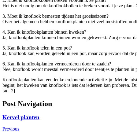
2. Moet ik knoflookbollen breken voordat ik ze plant?
Het is niet nodig om de knoflookbollen te breken voordat je ze plant. Z
3. Moet ik knoflook bemesten tijdens het groeiseizoen?
Over het algemeen hebben knoflookplanten niet veel meststoffen nodig
4. Kan ik knoflookplanten binnen kweken?
Ja, knoflookplanten kunnen binnen worden gekweekt. Zorg ervoor dat 
5. Kan ik knoflook telen in een pot?
Ja, knoflook kan worden geteeld in een pot, maar zorg ervoor dat de p
6. Kan ik knoflookplanten vermeerderen door te zaaien?
Nee, knoflook wordt meestal vermeerderd door teentjes te planten in 
Knoflook planten kan een leuke en lonende activiteit zijn. Met de juis
begint, het kweken van knoflook is iets dat iedereen kan proberen. D
[ad_2]
Post Navigation
Kervel planten
Previous