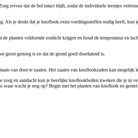
org ervoor dat de bol intact blijft, zodat de individuele teentjes verbon
. Als je denkt dat je knoflook extra voedingsstoffen nodig heeft, kun j
de planten voldoende zonlicht krijgen en houd de temperatuur en luch
ot groot genoeg is en dat de grond goed doorlatend is.
plaats van door te zaaien. Het zaaien van knoflookzaden kan mogelijk le
te zorg en aandacht kun je heerlijke knoflookbollen kweken die je in ve
us waar wacht je nog op? Begin met het planten van knoflook en geniet