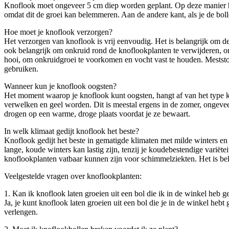
Knoflook moet ongeveer 5 cm diep worden geplant. Op deze manier heb
omdat dit de groei kan belemmeren. Aan de andere kant, als je de bo
Hoe moet je knoflook verzorgen?
Het verzorgen van knoflook is vrij eenvoudig. Het is belangrijk om de 
ook belangrijk om onkruid rond de knoflookplanten te verwijderen, o
hooi, om onkruidgroei te voorkomen en vocht vast te houden. Meststof
gebruiken.
Wanneer kun je knoflook oogsten?
Het moment waarop je knoflook kunt oogsten, hangt af van het type 
verwelken en geel worden. Dit is meestal ergens in de zomer, ongevee
drogen op een warme, droge plaats voordat je ze bewaart.
In welk klimaat gedijt knoflook het beste?
Knoflook gedijt het beste in gematigde klimaten met milde winters e
lange, koude winters kan lastig zijn, tenzij je koudebestendige varië
knoflookplanten vatbaar kunnen zijn voor schimmelziekten. Het is be
Veelgestelde vragen over knoflookplanten:
1. Kan ik knoflook laten groeien uit een bol die ik in de winkel heb g
Ja, je kunt knoflook laten groeien uit een bol die je in de winkel h
verlengen.