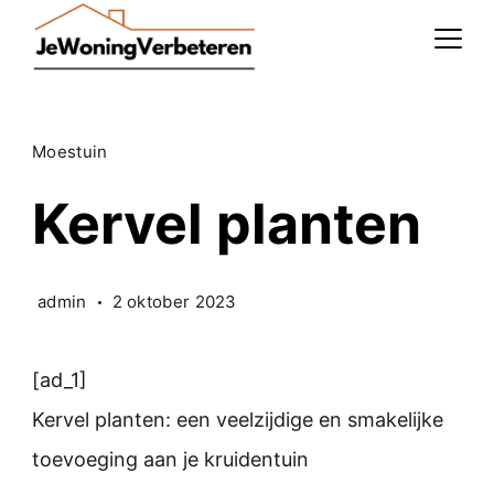
Skip
to
content
Moestuin
Kervel planten
admin
2 oktober 2023
[ad_1]
Kervel planten: een veelzijdige en smakelijke
toevoeging aan je kruidentuin