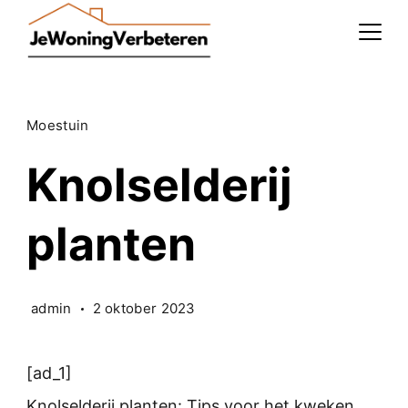
Skip
to
content
Moestuin
Knolselderij
planten
admin
2 oktober 2023
[ad_1]
Knolselderij planten: Tips voor het kweken