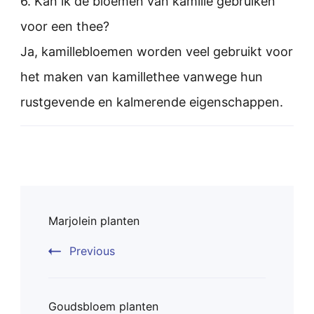
6. Kan ik de bloemen van kamille gebruiken
voor een thee?
Ja, kamillebloemen worden veel gebruikt voor
het maken van kamillethee vanwege hun
rustgevende en kalmerende eigenschappen.
Post
Marjolein planten
Navigation
Previous
Goudsbloem planten