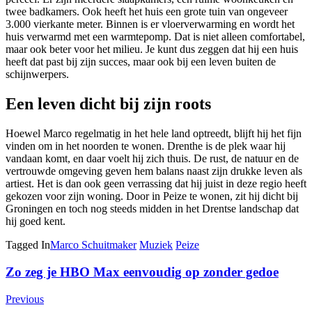
twee badkamers. Ook heeft het huis een grote tuin van ongeveer
3.000 vierkante meter. Binnen is er vloerverwarming en wordt het
huis verwarmd met een warmtepomp. Dat is niet alleen comfortabel,
maar ook beter voor het milieu. Je kunt dus zeggen dat hij een huis
heeft dat past bij zijn succes, maar ook bij een leven buiten de
schijnwerpers.
Een leven dicht bij zijn roots
Hoewel Marco regelmatig in het hele land optreedt, blijft hij het fijn
vinden om in het noorden te wonen. Drenthe is de plek waar hij
vandaan komt, en daar voelt hij zich thuis. De rust, de natuur en de
vertrouwde omgeving geven hem balans naast zijn drukke leven als
artiest. Het is dan ook geen verrassing dat hij juist in deze regio heeft
gekozen voor zijn woning. Door in Peize te wonen, zit hij dicht bij
Groningen en toch nog steeds midden in het Drentse landschap dat
hij goed kent.
Tagged In
Marco Schuitmaker
Muziek
Peize
Post
Zo zeg je HBO Max eenvoudig op zonder gedoe
Navigation
Previous