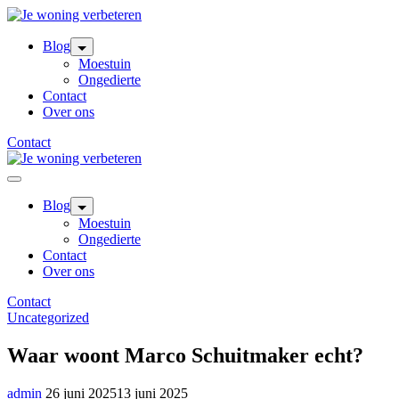
Skip
to
content
Blog
Moestuin
Ongedierte
Contact
Over ons
Contact
Blog
Moestuin
Ongedierte
Contact
Over ons
Contact
Uncategorized
Waar woont Marco Schuitmaker echt?
admin
26 juni 2025
13 juni 2025