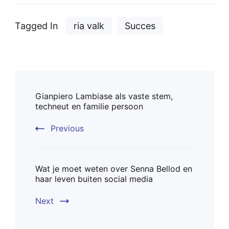
Tagged In
ria valk
Succes
Post
Gianpiero Lambiase als vaste stem,
Navigation
techneut en familie persoon
Previous
Wat je moet weten over Senna Bellod en
haar leven buiten social media
Next