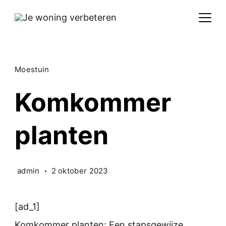
Skip
to
content
Moestuin
Komkommer
planten
admin
2 oktober 2023
[ad_1]
Komkommer planten: Een stapsgewijze