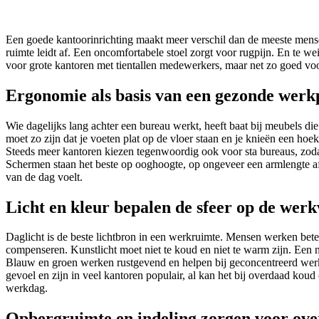
Een goede kantoorinrichting maakt meer verschil dan de meeste mense
ruimte leidt af. Een oncomfortabele stoel zorgt voor rugpijn. En te we
voor grote kantoren met tientallen medewerkers, maar net zo goed voo
Ergonomie als basis van een gezonde werk
Wie dagelijks lang achter een bureau werkt, heeft baat bij meubels di
moet zo zijn dat je voeten plat op de vloer staan en je knieën een hoe
Steeds meer kantoren kiezen tegenwoordig ook voor sta bureaus, zodat
Schermen staan het beste op ooghoogte, op ongeveer een armlengte afs
van de dag voelt.
Licht en kleur bepalen de sfeer op de werk
Daglicht is de beste lichtbron in een werkruimte. Mensen werken beter 
compenseren. Kunstlicht moet niet te koud en niet te warm zijn. Een
Blauw en groen werken rustgevend en helpen bij geconcentreerd werk. 
gevoel en zijn in veel kantoren populair, al kan het bij overdaad k
werkdag.
Opbergruimte en indeling zorgen voor ove