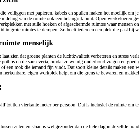
 die volliggen met papieren, kabels en spullen maken het moeilijk om 
 indeling van de ruimte ook een belangrijk punt. Open werkvloeren g
erkplekken met stille hoeken of afgeschermde ruimtes waar mensen on
id in grote ruimtes te dempen. Zo heeft iedereen een plek die past bij
ruimte menselijk
laat zien dat groene planten de luchtkwaliteit verbeteren en stress verl
 de pothos en de sanseveria, omdat ze weinig onderhoud vragen en goed g
of een mok die iemand fijn vindt. Dat soort kleine details maken een w
n herkenbare, eigen werkplek helpt om die grens te bewaren en makkel
g
tot tien vierkante meter per persoon. Dat is inclusief de ruimte om te
n tussen zitten en staan is wel gezonder dan de hele dag in dezelfde hou