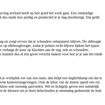
geving invloed heeft op hoe goed het werk gaat. Een rommelige
t dus mede hoe prettig en productief je je dag doorbrengt. Dat geldt
rug en zorgt ervoor dat je schouders ontspannen blijven. De zithoogte
r op ellebooghoogte, zodat je polsen recht blijven tijdens het typen.
 verlaagt de kans op klachten aan de rug, nek en schouders.
 kunnen dus al een groot verschil maken voor hoe je je aan het einde
 Zit je werkplek ver van een raam, dan helpt een daglichtlamp om dat te
eeste kantooromgevingen. Ook de kleur van de muren speelt een rol.
kken ook onrustig aanvoelen. Wit en lichtgrijs geven een ruimtelijk
ant de kleuren om je heen beïnvloeden je stemming gedurende de hele