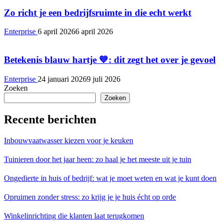
Zo richt je een bedrijfsruimte in die echt werkt
Enterprise
6 april 2026
6 april 2026
Betekenis blauw hartje 💙: dit zegt het over je gevoel
Enterprise
24 januari 2026
9 juli 2026
Zoeken
Zoeken
Recente berichten
Inbouwvaatwasser kiezen voor je keuken
Tuinieren door het jaar heen: zo haal je het meeste uit je tuin
Ongedierte in huis of bedrijf: wat je moet weten en wat je kunt doen
Opruimen zonder stress: zo krijg je je huis écht op orde
Winkelinrichting die klanten laat terugkomen