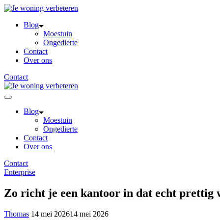
Skip
to
Blog
content
Moestuin
Ongedierte
Contact
Over ons
Contact
Blog
Moestuin
Ongedierte
Contact
Over ons
Contact
Enterprise
Zo richt je een kantoor in dat echt prettig
Thomas
14 mei 2026
14 mei 2026