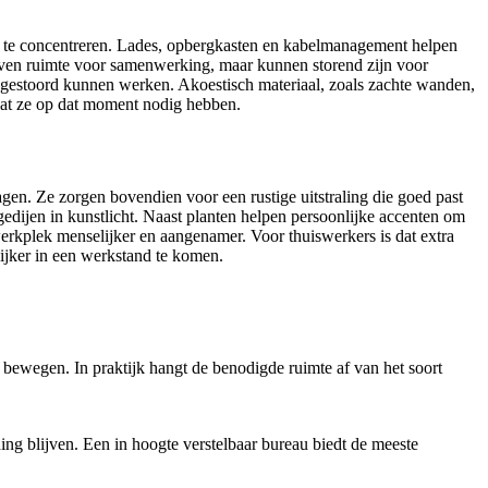
je te concentreren. Lades, opbergkasten en kabelmanagement helpen
even ruimte voor samenwerking, maar kunnen storend zijn voor
gestoord kunnen werken. Akoestisch materiaal, zoals zachte wanden,
 wat ze op dat moment nodig hebben.
agen. Ze zorgen bovendien voor een rustige uitstraling die goed past
edijen in kunstlicht. Naast planten helpen persoonlijke accenten om
erkplek menselijker en aangenamer. Voor thuiswerkers is dat extra
ijker in een werkstand te komen.
 bewegen. In praktijk hangt de benodigde ruimte af van het soort
ding blijven. Een in hoogte verstelbaar bureau biedt de meeste