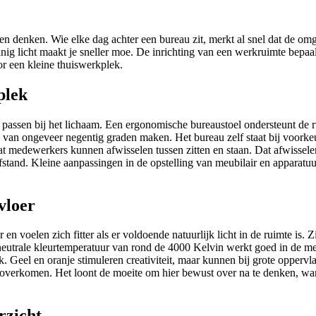
n denken. Wie elke dag achter een bureau zit, merkt al snel dat de om
inig licht maakt je sneller moe. De inrichting van een werkruimte bepaal
r een kleine thuiswerkplek.
plek
e passen bij het lichaam. Een ergonomische bureaustoel ondersteunt de 
k van ongeveer negentig graden maken. Het bureau zelf staat bij voorkeu
 medewerkers kunnen afwisselen tussen zitten en staan. Dat afwisselen
tand. Kleine aanpassingen in de opstelling van meubilair en apparatuur
vloer
en voelen zich fitter als er voldoende natuurlijk licht in de ruimte is.
 neutrale kleurtemperatuur van rond de 4000 Kelvin werkt goed in de m
Geel en oranje stimuleren creativiteit, maar kunnen bij grote oppervla
oud overkomen. Het loont de moeite om hier bewust over na te denken, w
rzicht