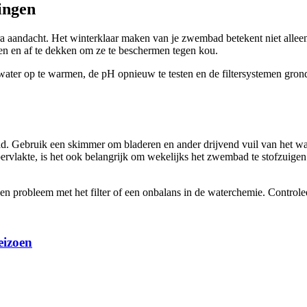
ingen
a aandacht. Het winterklaar maken van je zwembad betekent niet allee
ken en af te dekken om ze te beschermen tegen kou.
ater op te warmen, de pH opnieuw te testen en de filtersystemen grondi
. Gebruik een skimmer om bladeren en ander drijvend vuil van het wat
pervlakte, is het ook belangrijk om wekelijks het zwembad te stofzuige
 een probleem met het filter of een onbalans in de waterchemie. Controle
eizoen