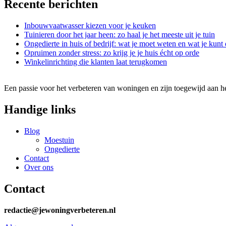
Recente berichten
Inbouwvaatwasser kiezen voor je keuken
Tuinieren door het jaar heen: zo haal je het meeste uit je tuin
Ongedierte in huis of bedrijf: wat je moet weten en wat je kunt
Opruimen zonder stress: zo krijg je je huis écht op orde
Winkelinrichting die klanten laat terugkomen
Een passie voor het verbeteren van woningen en zijn toegewijd aan he
Handige links
Blog
Moestuin
Ongedierte
Contact
Over ons
Contact
redactie@jewoningverbeteren.nl