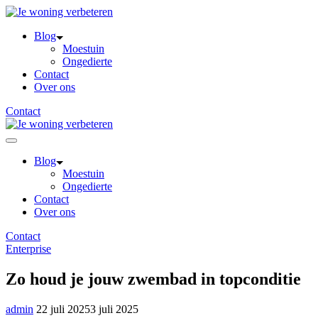
Skip
to
Blog
content
Moestuin
Ongedierte
Contact
Over ons
Contact
Blog
Moestuin
Ongedierte
Contact
Over ons
Contact
Enterprise
Zo houd je jouw zwembad in topconditie
admin
22 juli 2025
3 juli 2025