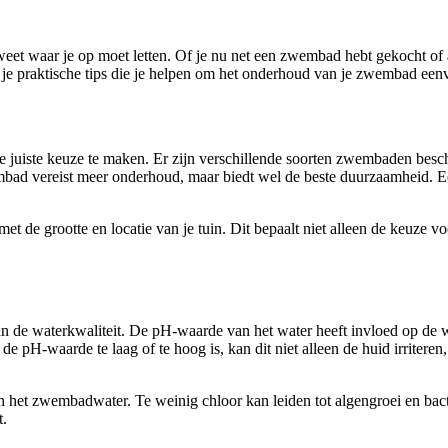
weet waar je op moet letten. Of je nu net een zwembad hebt gekocht of
s je praktische tips die je helpen om het onderhoud van je zwembad eenv
de juiste keuze te maken. Er zijn verschillende soorten zwembaden bes
bad vereist meer onderhoud, maar biedt wel de beste duurzaamheid. Ee
met de grootte en locatie van je tuin. Dit bepaalt niet alleen de keuz
van de waterkwaliteit. De pH-waarde van het water heeft invloed op de 
r de pH-waarde te laag of te hoog is, kan dit niet alleen de huid irrite
an het zwembadwater. Te weinig chloor kan leiden tot algengroei en bac
t.