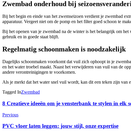
Zwembad onderhoud bij seizoensverander
Bij het begin en einde van het zwemseizoen verdient je zwembad extr
apparatuur. Vergeet niet om de pomp en het filter goed schoon te ma
Bij het openen van je zwembad na de winter is het belangrijk om het w
gebruik en in goede staat blijft.
Regelmatig schoonmaken is noodzakelijk
Dagelijks schoonmaken voorkomt dat vuil zich ophoopt in je zwembad
en het water troebel maakt. Naast het verwijderen van vuil van de op
andere verontreinigingen te voorkomen.
Als je merkt dat het water snel vuil wordt, kan dit een teken zijn van
Tagged In
Zwembad
Post
8 Creatieve ideeën om je vensterbank te stylen in elk s
Navigation
Previous
PVC vloer laten leggen: jouw stijl, onze expertise