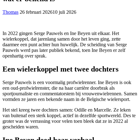
Thomas
26 februari 2026
10 juli 2026
In 2022 gingen Serge Pauwels en Ine Beyen uit elkaar. Het
wielerkoppel, dat jarenlang samen door het leven ging, zette
daarmee een punt achter hun huwelijk. De scheiding van Serge
Pauwels werd pas later publiek bekend, toen Ine Beyen er zelf
openhartig over sprak.
Een wielerkoppel met twee dochters
Serge Pauwels is een voormalig profwielrenner. Ine Beyen is ook
een oud-profwielrenster, die na haar carrière doorbrak als
sportjournaliste en commentatorstem bij vrouwenwielrennen. Samen
vormden ze jaren een bekende naam in de Belgische wielersport.
Het stel kreeg twee dochters samen: Odille en Marcelle. Ze leken
van buitenaf een sterk koppel, actief in dezelfde sportwereld. Des te
groter was de verrassing voor velen toen bleek dat ze in 2022 al
gescheiden waren.
Ine Beyen deed haar verhaal