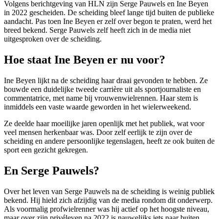
Volgens berichtgeving van HLN zijn Serge Pauwels en Ine Beyen
in 2022 gescheiden. De scheiding bleef lange tijd buiten de publieke
aandacht. Pas toen Ine Beyen er zelf over begon te praten, werd het
breed bekend. Serge Pauwels zelf heeft zich in de media niet
uitgesproken over de scheiding.
Hoe staat Ine Beyen er nu voor?
Ine Beyen lijkt na de scheiding haar draai gevonden te hebben. Ze
bouwde een duidelijke tweede carrière uit als sportjournaliste en
commentatrice, met name bij vrouwenwielrennen. Haar stem is
inmiddels een vaste waarde geworden in het wielerweekend.
Ze deelde haar moeilijke jaren openlijk met het publiek, wat voor
veel mensen herkenbaar was. Door zelf eerlijk te zijn over de
scheiding en andere persoonlijke tegenslagen, heeft ze ook buiten de
sport een gezicht gekregen.
En Serge Pauwels?
Over het leven van Serge Pauwels na de scheiding is weinig publiek
bekend. Hij hield zich afzijdig van de media rondom dit onderwerp.
Als voormalig profwielrenner was hij actief op het hoogste niveau,
maar over zijn privéleven na 2022 is nauwelijks iets naar buiten