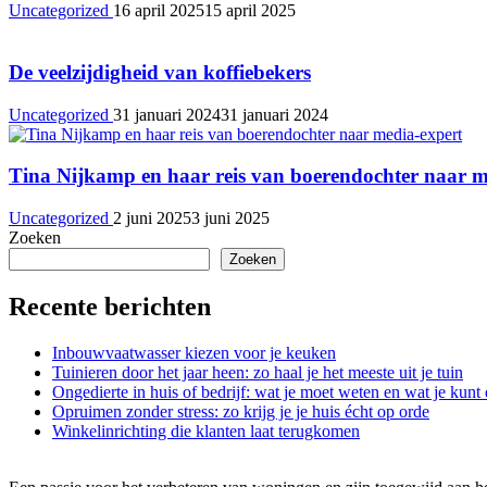
Uncategorized
16 april 2025
15 april 2025
De veelzijdigheid van koffiebekers
Uncategorized
31 januari 2024
31 januari 2024
Tina Nijkamp en haar reis van boerendochter naar m
Uncategorized
2 juni 2025
3 juni 2025
Zoeken
Zoeken
Recente berichten
Inbouwvaatwasser kiezen voor je keuken
Tuinieren door het jaar heen: zo haal je het meeste uit je tuin
Ongedierte in huis of bedrijf: wat je moet weten en wat je kunt
Opruimen zonder stress: zo krijg je je huis écht op orde
Winkelinrichting die klanten laat terugkomen