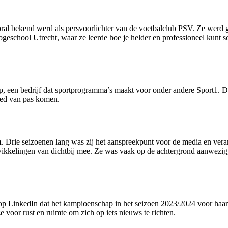
ral bekend werd als persvoorlichter van de voetbalclub PSV. Ze werd 
geschool Utrecht, waar ze leerde hoe je helder en professioneel kunt s
, een bedrijf dat sportprogramma’s maakt voor onder andere Sport1. Daa
oed van pas komen.
n
. Drie seizoenen lang was zij het aanspreekpunt voor de media en ver
ikkelingen van dichtbij mee. Ze was vaak op de achtergrond aanwezig, 
f op LinkedIn dat het kampioenschap in het seizoen 2023/2024 voor haar
e voor rust en ruimte om zich op iets nieuws te richten.