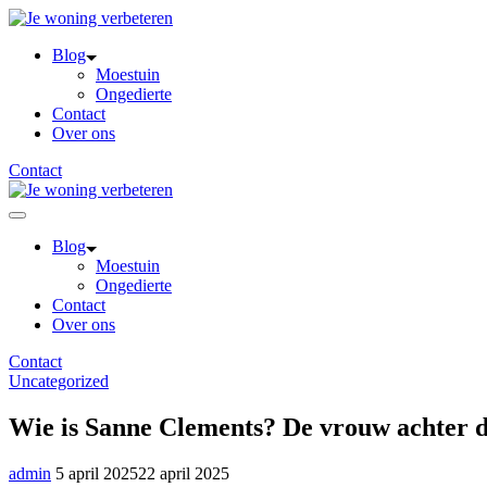
Skip
to
Blog
content
Moestuin
Ongedierte
Contact
Over ons
Contact
Blog
Moestuin
Ongedierte
Contact
Over ons
Contact
Uncategorized
Wie is Sanne Clements? De vrouw achter d
admin
5 april 2025
22 april 2025