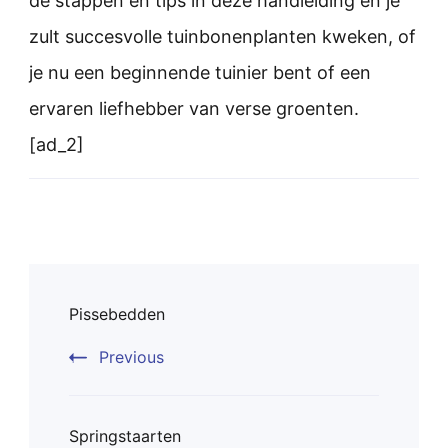
de stappen en tips in deze handleiding en je
zult succesvolle tuinbonenplanten kweken, of
je nu een beginnende tuinier bent of een
ervaren liefhebber van verse groenten.
[ad_2]
Post
Pissebedden
Navigation
Previous
Springstaarten