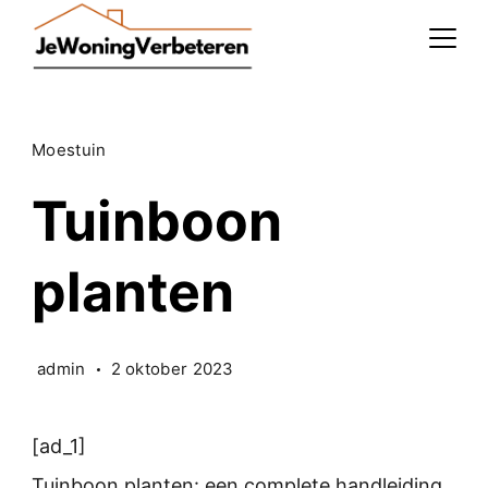
Skip
to
content
Moestuin
Tuinboon
planten
admin
2 oktober 2023
[ad_1]
Tuinboon planten: een complete handleiding