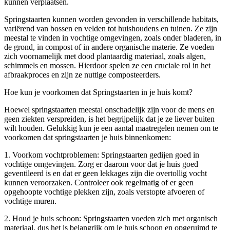
kunnen verplaatsen.
Springstaarten kunnen worden gevonden in verschillende habitats,
variërend van bossen en velden tot huishoudens en tuinen. Ze zijn
meestal te vinden in vochtige omgevingen, zoals onder bladeren, in
de grond, in compost of in andere organische materie. Ze voeden
zich voornamelijk met dood plantaardig materiaal, zoals algen,
schimmels en mossen. Hierdoor spelen ze een cruciale rol in het
afbraakproces en zijn ze nuttige composteerders.
Hoe kun je voorkomen dat Springstaarten in je huis komt?
Hoewel springstaarten meestal onschadelijk zijn voor de mens en
geen ziekten verspreiden, is het begrijpelijk dat je ze liever buiten
wilt houden. Gelukkig kun je een aantal maatregelen nemen om te
voorkomen dat springstaarten je huis binnenkomen:
1. Voorkom vochtproblemen: Springstaarten gedijen goed in
vochtige omgevingen. Zorg er daarom voor dat je huis goed
geventileerd is en dat er geen lekkages zijn die overtollig vocht
kunnen veroorzaken. Controleer ook regelmatig of er geen
opgehoopte vochtige plekken zijn, zoals verstopte afvoeren of
vochtige muren.
2. Houd je huis schoon: Springstaarten voeden zich met organisch
materiaal, dus het is belangrijk om je huis schoon en opgeruimd te