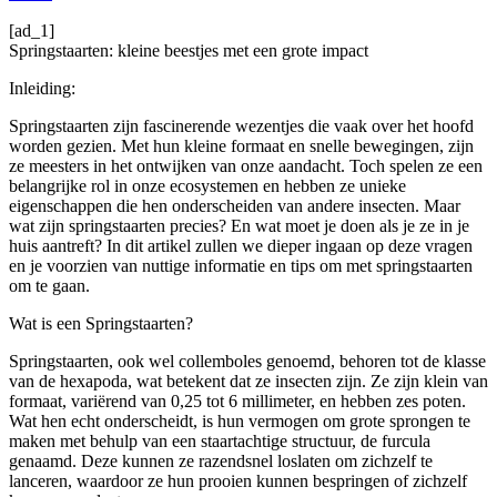
[ad_1]
Springstaarten: kleine beestjes met een grote impact
Inleiding:
Springstaarten zijn fascinerende wezentjes die vaak over het hoofd
worden gezien. Met hun kleine formaat en snelle bewegingen, zijn
ze meesters in het ontwijken van onze aandacht. Toch spelen ze een
belangrijke rol in onze ecosystemen en hebben ze unieke
eigenschappen die hen onderscheiden van andere insecten. Maar
wat zijn springstaarten precies? En wat moet je doen als je ze in je
huis aantreft? In dit artikel zullen we dieper ingaan op deze vragen
en je voorzien van nuttige informatie en tips om met springstaarten
om te gaan.
Wat is een Springstaarten?
Springstaarten, ook wel collemboles genoemd, behoren tot de klasse
van de hexapoda, wat betekent dat ze insecten zijn. Ze zijn klein van
formaat, variërend van 0,25 tot 6 millimeter, en hebben zes poten.
Wat hen echt onderscheidt, is hun vermogen om grote sprongen te
maken met behulp van een staartachtige structuur, de furcula
genaamd. Deze kunnen ze razendsnel loslaten om zichzelf te
lanceren, waardoor ze hun prooien kunnen bespringen of zichzelf