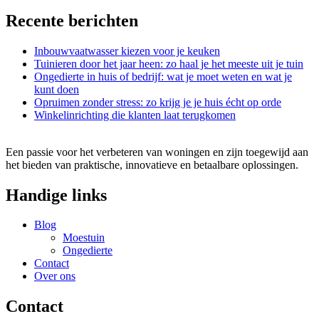
Recente berichten
Inbouwvaatwasser kiezen voor je keuken
Tuinieren door het jaar heen: zo haal je het meeste uit je tuin
Ongedierte in huis of bedrijf: wat je moet weten en wat je
kunt doen
Opruimen zonder stress: zo krijg je je huis écht op orde
Winkelinrichting die klanten laat terugkomen
Een passie voor het verbeteren van woningen en zijn toegewijd aan
het bieden van praktische, innovatieve en betaalbare oplossingen.
Handige links
Blog
Moestuin
Ongedierte
Contact
Over ons
Contact