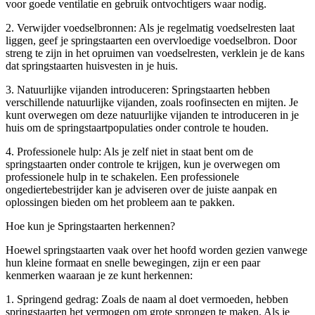
voor goede ventilatie en gebruik ontvochtigers waar nodig.
2. Verwijder voedselbronnen: Als je regelmatig voedselresten laat
liggen, geef je springstaarten een overvloedige voedselbron. Door
streng te zijn in het opruimen van voedselresten, verklein je de kans
dat springstaarten huisvesten in je huis.
3. Natuurlijke vijanden introduceren: Springstaarten hebben
verschillende natuurlijke vijanden, zoals roofinsecten en mijten. Je
kunt overwegen om deze natuurlijke vijanden te introduceren in je
huis om de springstaartpopulaties onder controle te houden.
4. Professionele hulp: Als je zelf niet in staat bent om de
springstaarten onder controle te krijgen, kun je overwegen om
professionele hulp in te schakelen. Een professionele
ongediertebestrijder kan je adviseren over de juiste aanpak en
oplossingen bieden om het probleem aan te pakken.
Hoe kun je Springstaarten herkennen?
Hoewel springstaarten vaak over het hoofd worden gezien vanwege
hun kleine formaat en snelle bewegingen, zijn er een paar
kenmerken waaraan je ze kunt herkennen:
1. Springend gedrag: Zoals de naam al doet vermoeden, hebben
springstaarten het vermogen om grote sprongen te maken. Als je