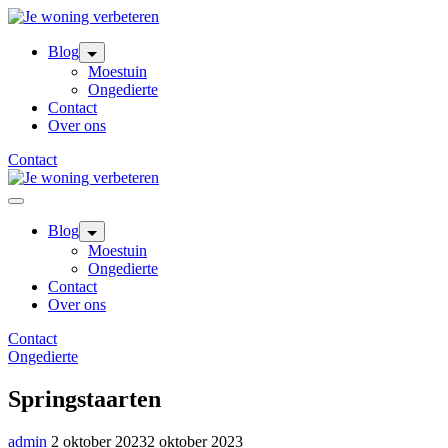
Skip
to
content
Blog
Moestuin
Ongedierte
Contact
Over ons
Contact
Blog
Moestuin
Ongedierte
Contact
Over ons
Contact
Ongedierte
Springstaarten
admin
2 oktober 2023
2 oktober 2023