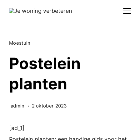
Skip
to
content
Moestuin
Postelein
planten
admin
2 oktober 2023
[ad_1]
Postelein planten: een handige gids voor het