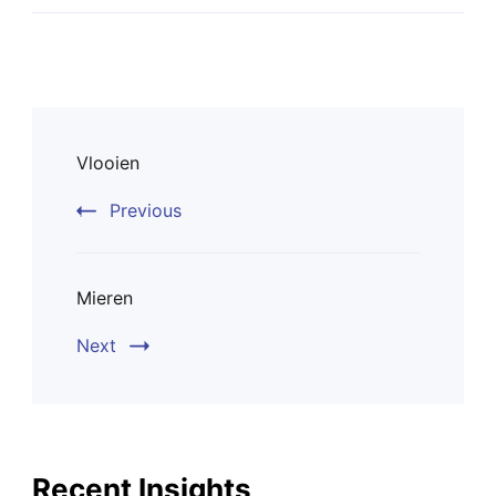
Post
Vlooien
Navigation
Previous
Mieren
Next
Recent Insights