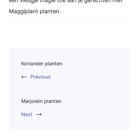
een vleugje magie toe aan je gerechten met
Maggiplant planten.
Post
Koriander planten
Navigation
Previous
Marjolein planten
Next