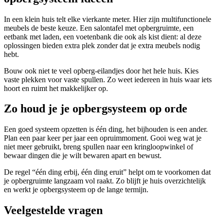
In een klein huis telt elke vierkante meter. Hier zijn multifunctionele
meubels de beste keuze. Een salontafel met opbergruimte, een
eetbank met laden, een voetenbank die ook als kist dient: al deze
oplossingen bieden extra plek zonder dat je extra meubels nodig
hebt.
Bouw ook niet te veel opberg-eilandjes door het hele huis. Kies
vaste plekken voor vaste spullen. Zo weet iedereen in huis waar iets
hoort en ruimt het makkelijker op.
Zo houd je je opbergsysteem op orde
Een goed systeem opzetten is één ding, het bijhouden is een ander.
Plan een paar keer per jaar een opruimmoment. Gooi weg wat je
niet meer gebruikt, breng spullen naar een kringloopwinkel of
bewaar dingen die je wilt bewaren apart en bewust.
De regel “één ding erbij, één ding eruit” helpt om te voorkomen dat
je opbergruimte langzaam vol raakt. Zo blijft je huis overzichtelijk
en werkt je opbergsysteem op de lange termijn.
Veelgestelde vragen