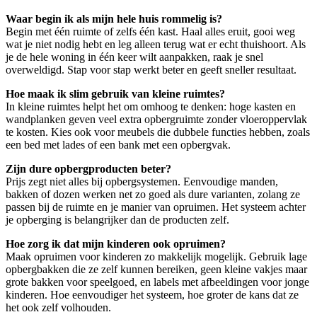
Waar begin ik als mijn hele huis rommelig is?
Begin met één ruimte of zelfs één kast. Haal alles eruit, gooi weg
wat je niet nodig hebt en leg alleen terug wat er echt thuishoort. Als
je de hele woning in één keer wilt aanpakken, raak je snel
overweldigd. Stap voor stap werkt beter en geeft sneller resultaat.
Hoe maak ik slim gebruik van kleine ruimtes?
In kleine ruimtes helpt het om omhoog te denken: hoge kasten en
wandplanken geven veel extra opbergruimte zonder vloeroppervlak
te kosten. Kies ook voor meubels die dubbele functies hebben, zoals
een bed met lades of een bank met een opbergvak.
Zijn dure opbergproducten beter?
Prijs zegt niet alles bij opbergsystemen. Eenvoudige manden,
bakken of dozen werken net zo goed als dure varianten, zolang ze
passen bij de ruimte en je manier van opruimen. Het systeem achter
je opberging is belangrijker dan de producten zelf.
Hoe zorg ik dat mijn kinderen ook opruimen?
Maak opruimen voor kinderen zo makkelijk mogelijk. Gebruik lage
opbergbakken die ze zelf kunnen bereiken, geen kleine vakjes maar
grote bakken voor speelgoed, en labels met afbeeldingen voor jonge
kinderen. Hoe eenvoudiger het systeem, hoe groter de kans dat ze
het ook zelf volhouden.