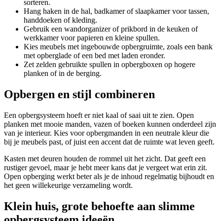
sorteren.
Hang haken in de hal, badkamer of slaapkamer voor tassen,
handdoeken of kleding.
Gebruik een wandorganizer of prikbord in de keuken of
werkkamer voor papieren en kleine spullen.
Kies meubels met ingebouwde opbergruimte, zoals een bank
met opberglade of een bed met laden eronder.
Zet zelden gebruikte spullen in opbergboxen op hogere
planken of in de berging.
Opbergen en stijl combineren
Een opbergsysteem hoeft er niet kaal of saai uit te zien. Open
planken met mooie manden, vazen of boeken kunnen onderdeel zijn
van je interieur. Kies voor opbergmanden in een neutrale kleur die
bij je meubels past, of juist een accent dat de ruimte wat leven geeft.
Kasten met deuren houden de rommel uit het zicht. Dat geeft een
rustiger gevoel, maar je hebt meer kans dat je vergeet wat erin zit.
Open opberging werkt beter als je de inhoud regelmatig bijhoudt en
het geen willekeurige verzameling wordt.
Klein huis, grote behoefte aan slimme
opbergsysteem ideeën