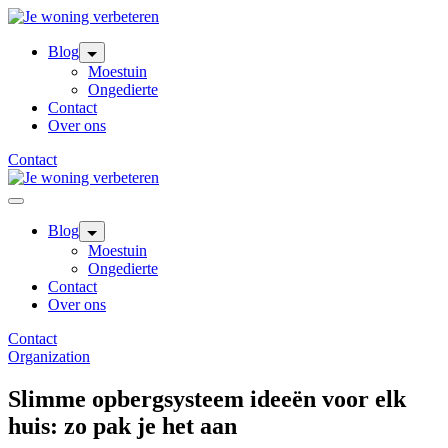
Skip
to
content
Blog
Moestuin
Ongedierte
Contact
Over ons
Contact
Blog
Moestuin
Ongedierte
Contact
Over ons
Contact
Organization
Slimme opbergsysteem ideeën voor elk
huis: zo pak je het aan