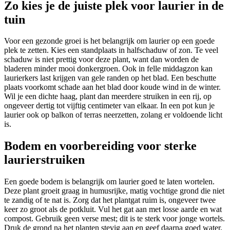
Zo kies je de juiste plek voor laurier in de
tuin
Voor een gezonde groei is het belangrijk om laurier op een goede
plek te zetten. Kies een standplaats in halfschaduw of zon. Te veel
schaduw is niet prettig voor deze plant, want dan worden de
bladeren minder mooi donkergroen. Ook in felle middagzon kan
laurierkers last krijgen van gele randen op het blad. Een beschutte
plaats voorkomt schade aan het blad door koude wind in de winter.
Wil je een dichte haag, plant dan meerdere struiken in een rij, op
ongeveer dertig tot vijftig centimeter van elkaar. In een pot kun je
laurier ook op balkon of terras neerzetten, zolang er voldoende licht
is.
Bodem en voorbereiding voor sterke
laurierstruiken
Een goede bodem is belangrijk om laurier goed te laten wortelen.
Deze plant groeit graag in humusrijke, matig vochtige grond die niet
te zandig of te nat is. Zorg dat het plantgat ruim is, ongeveer twee
keer zo groot als de potkluit. Vul het gat aan met losse aarde en wat
compost. Gebruik geen verse mest; dit is te sterk voor jonge wortels.
Druk de grond na het planten stevig aan en geef daarna goed water,