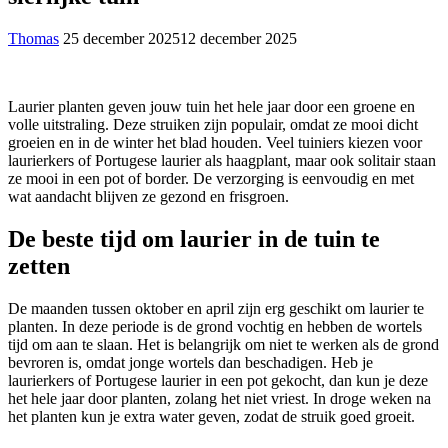
Thomas
25 december 2025
12 december 2025
Laurier planten geven jouw tuin het hele jaar door een groene en
volle uitstraling. Deze struiken zijn populair, omdat ze mooi dicht
groeien en in de winter het blad houden. Veel tuiniers kiezen voor
laurierkers of Portugese laurier als haagplant, maar ook solitair staan
ze mooi in een pot of border. De verzorging is eenvoudig en met
wat aandacht blijven ze gezond en frisgroen.
De beste tijd om laurier in de tuin te
zetten
De maanden tussen oktober en april zijn erg geschikt om laurier te
planten. In deze periode is de grond vochtig en hebben de wortels
tijd om aan te slaan. Het is belangrijk om niet te werken als de grond
bevroren is, omdat jonge wortels dan beschadigen. Heb je
laurierkers of Portugese laurier in een pot gekocht, dan kun je deze
het hele jaar door planten, zolang het niet vriest. In droge weken na
het planten kun je extra water geven, zodat de struik goed groeit.