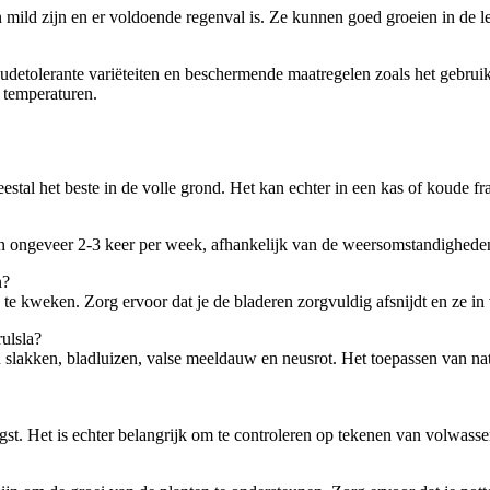
n mild zijn en er voldoende regenval is. Ze kunnen goed groeien in de l
detolerante variëteiten en beschermende maatregelen zoals het gebruik
 temperaturen.
stal het beste in de volle grond. Het kan echter in een kas of koude f
ten ongeveer 2-3 keer per week, afhankelijk van de weersomstandighede
n?
 te kweken. Zorg ervoor dat je de bladeren zorgvuldig afsnijdt en ze in
ulsla?
slakken, bladluizen, valse meeldauw en neusrot. Het toepassen van nat
t. Het is echter belangrijk om te controleren op tekenen van volwassen