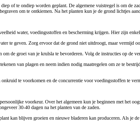
 te diep of te ondiep worden geplant. De algemene vuistregel is om de za
 begraven om te ontkiemen. Na het planten kun je de grond lichtjes aan
veelheid water, voedingsstoffen en bescherming krijgen. Hier zijn enkel
ter te geven. Zorg ervoor dat de grond niet uitdroogt, maar vermijd ook
 om de groei van je krulsla te bevorderen. Volg de instructies op de ve
tekenen van plagen en neem indien nodig maatregelen om ze te bestrijde
 onkruid te voorkomen en de concurrentie voor voedingsstoffen te ver
e persoonlijke voorkeur. Over het algemeen kun je beginnen met het oog
 ongeveer 30-40 dagen na het planten van de zaden.
 plant kan blijven groeien en nieuwe bladeren kan produceren. Als je de 