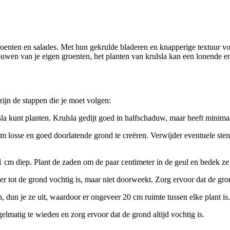
groenten en salades. Met hun gekrulde bladeren en knapperige textuur v
bouwen van je eigen groenten, het planten van krulsla kan een lonende en 
zijn de stappen die je moet volgen:
lsla kunt planten. Krulsla gedijt goed in halfschaduw, maar heeft minima
 losse en goed doorlatende grond te creëren. Verwijder eventuele sten
 cm diep. Plant de zaden om de paar centimeter in de geul en bedek ze 
r tot de grond vochtig is, maar niet doorweekt. Zorg ervoor dat de gron
, dun je ze uit, waardoor er ongeveer 20 cm ruimte tussen elke plant is.
lmatig te wieden en zorg ervoor dat de grond altijd vochtig is.