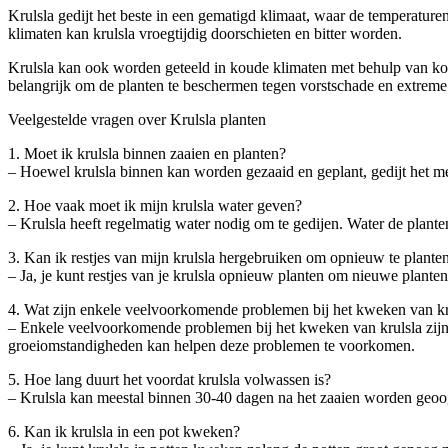
Krulsla gedijt het beste in een gematigd klimaat, waar de temperature
klimaten kan krulsla vroegtijdig doorschieten en bitter worden.
Krulsla kan ook worden geteeld in koude klimaten met behulp van kou
belangrijk om de planten te beschermen tegen vorstschade en extreme
Veelgestelde vragen over Krulsla planten
1. Moet ik krulsla binnen zaaien en planten?
– Hoewel krulsla binnen kan worden gezaaid en geplant, gedijt het mee
2. Hoe vaak moet ik mijn krulsla water geven?
– Krulsla heeft regelmatig water nodig om te gedijen. Water de plan
3. Kan ik restjes van mijn krulsla hergebruiken om opnieuw te plante
– Ja, je kunt restjes van je krulsla opnieuw planten om nieuwe planten
4. Wat zijn enkele veelvoorkomende problemen bij het kweken van kr
– Enkele veelvoorkomende problemen bij het kweken van krulsla zijn 
groeiomstandigheden kan helpen deze problemen te voorkomen.
5. Hoe lang duurt het voordat krulsla volwassen is?
– Krulsla kan meestal binnen 30-40 dagen na het zaaien worden geoogs
6. Kan ik krulsla in een pot kweken?