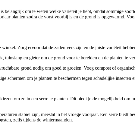
t is belangrijk om te weten welke variëteit je hebt, omdat sommige soor
orjaar planten zodra de vorst voorbij is en de grond is opgewarmd. Voor
inkel. Zorg ervoor dat de zaden vers zijn en de juiste variëteit hebben
k, tuinslang en gieter om de grond voor te bereiden en de planten te ve
n vruchtbare grond nodig om goed te groeien. Voeg compost of organisc
zige schermen om je planten te beschermen tegen schadelijke insecten e
or kiezen om ze in een serre te planten. Dit biedt je de mogelijkheid om
emperaturen stabiel zijn, meestal in het vroege voorjaar. Een serre bied
gsten, zelfs tijdens de wintermaanden.