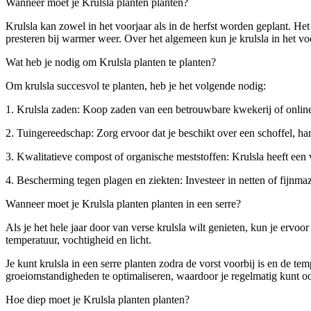
Wanneer moet je Krulsla planten planten?
Krulsla kan zowel in het voorjaar als in de herfst worden geplant. He
presteren bij warmer weer. Over het algemeen kun je krulsla in het vo
Wat heb je nodig om Krulsla planten te planten?
Om krulsla succesvol te planten, heb je het volgende nodig:
1. Krulsla zaden: Koop zaden van een betrouwbare kwekerij of online w
2. Tuingereedschap: Zorg ervoor dat je beschikt over een schoffel, har
3. Kwalitatieve compost of organische meststoffen: Krulsla heeft ee
4. Bescherming tegen plagen en ziekten: Investeer in netten of fijnma
Wanneer moet je Krulsla planten planten in een serre?
Als je het hele jaar door van verse krulsla wilt genieten, kun je ervo
temperatuur, vochtigheid en licht.
Je kunt krulsla in een serre planten zodra de vorst voorbij is en de t
groeiomstandigheden te optimaliseren, waardoor je regelmatig kunt oo
Hoe diep moet je Krulsla planten planten?