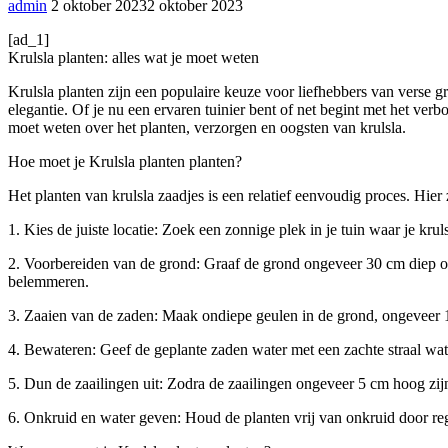
admin
2 oktober 2023
2 oktober 2023
[ad_1]
Krulsla planten: alles wat je moet weten
Krulsla planten zijn een populaire keuze voor liefhebbers van verse 
elegantie. Of je nu een ervaren tuinier bent of net begint met het ver
moet weten over het planten, verzorgen en oogsten van krulsla.
Hoe moet je Krulsla planten planten?
Het planten van krulsla zaadjes is een relatief eenvoudig proces. Hier 
1. Kies de juiste locatie: Zoek een zonnige plek in je tuin waar je kru
2. Voorbereiden van de grond: Graaf de grond ongeveer 30 cm diep om
belemmeren.
3. Zaaien van de zaden: Maak ondiepe geulen in de grond, ongeveer 1
4. Bewateren: Geef de geplante zaden water met een zachte straal wate
5. Dun de zaailingen uit: Zodra de zaailingen ongeveer 5 cm hoog zijn
6. Onkruid en water geven: Houd de planten vrij van onkruid door rege