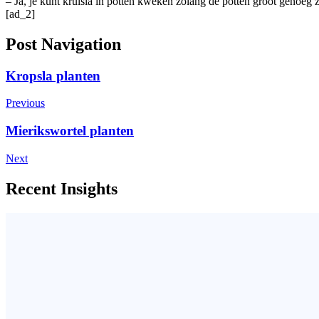
– Ja, je kunt krulsla in potten kweken zolang de potten groot genoeg 
[ad_2]
Post Navigation
Kropsla planten
Previous
Mierikswortel planten
Next
Recent Insights