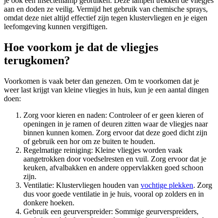
je ook een insectenlamp gebruiken. Deze lampen trekken de vliegjes
aan en doden ze veilig. Vermijd het gebruik van chemische sprays,
omdat deze niet altijd effectief zijn tegen klustervliegen en je eigen
leefomgeving kunnen vergiftigen.
Hoe voorkom je dat de vliegjes
terugkomen?
Voorkomen is vaak beter dan genezen. Om te voorkomen dat je
weer last krijgt van kleine vliegjes in huis, kun je een aantal dingen
doen:
Zorg voor kieren en naden: Controleer of er geen kieren of
openingen in je ramen of deuren zitten waar de vliegjes naar
binnen kunnen komen. Zorg ervoor dat deze goed dicht zijn
of gebruik een hor om ze buiten te houden.
Regelmatige reiniging: Kleine vliegjes worden vaak
aangetrokken door voedselresten en vuil. Zorg ervoor dat je
keuken, afvalbakken en andere oppervlakken goed schoon
zijn.
Ventilatie: Klustervliegen houden van
vochtige plekken
. Zorg
dus voor goede ventilatie in je huis, vooral op zolders en in
donkere hoeken.
Gebruik een geurverspreider: Sommige geurverspreiders,