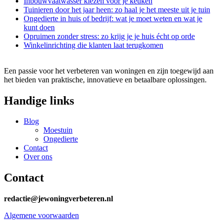
Inbouwvaatwasser kiezen voor je keuken
Tuinieren door het jaar heen: zo haal je het meeste uit je tuin
Ongedierte in huis of bedrijf: wat je moet weten en wat je
kunt doen
Opruimen zonder stress: zo krijg je je huis écht op orde
Winkelinrichting die klanten laat terugkomen
Een passie voor het verbeteren van woningen en zijn toegewijd aan
het bieden van praktische, innovatieve en betaalbare oplossingen.
Handige links
Blog
Moestuin
Ongedierte
Contact
Over ons
Contact
redactie@jewoningverbeteren.nl
Algemene voorwaarden