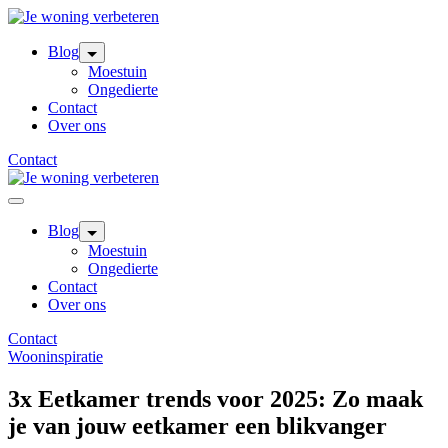
Skip
to
content
Blog
Moestuin
Ongedierte
Contact
Over ons
Contact
Blog
Moestuin
Ongedierte
Contact
Over ons
Contact
Wooninspiratie
3x Eetkamer trends voor 2025: Zo maak
je van jouw eetkamer een blikvanger