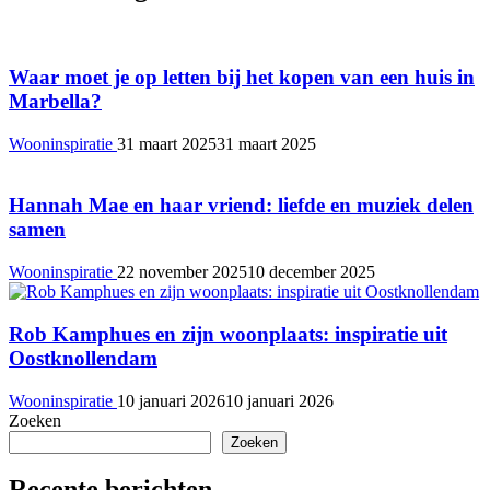
Waar moet je op letten bij het kopen van een huis in
Marbella?
Wooninspiratie
31 maart 2025
31 maart 2025
Hannah Mae en haar vriend: liefde en muziek delen
samen
Wooninspiratie
22 november 2025
10 december 2025
Rob Kamphues en zijn woonplaats: inspiratie uit
Oostknollendam
Wooninspiratie
10 januari 2026
10 januari 2026
Zoeken
Zoeken
Recente berichten