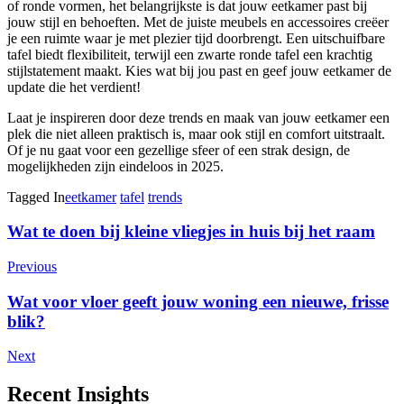
of ronde vormen, het belangrijkste is dat jouw eetkamer past bij
jouw stijl en behoeften. Met de juiste meubels en accessoires creëer
je een ruimte waar je met plezier tijd doorbrengt. Een uitschuifbare
tafel biedt flexibiliteit, terwijl een zwarte ronde tafel een krachtig
stijlstatement maakt. Kies wat bij jou past en geef jouw eetkamer de
update die het verdient!
Laat je inspireren door deze trends en maak van jouw eetkamer een
plek die niet alleen praktisch is, maar ook stijl en comfort uitstraalt.
Of je nu gaat voor een gezellige sfeer of een strak design, de
mogelijkheden zijn eindeloos in 2025.
Tagged In
eetkamer
tafel
trends
Post
Wat te doen bij kleine vliegjes in huis bij het raam
Navigation
Previous
Wat voor vloer geeft jouw woning een nieuwe, frisse
blik?
Next
Recent Insights