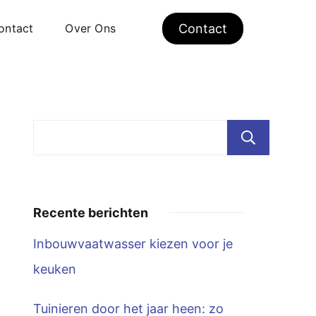
ontact
Over Ons
Contact
Zoe
Recente berichten
Inbouwvaatwasser kiezen voor je
keuken
Tuinieren door het jaar heen: zo