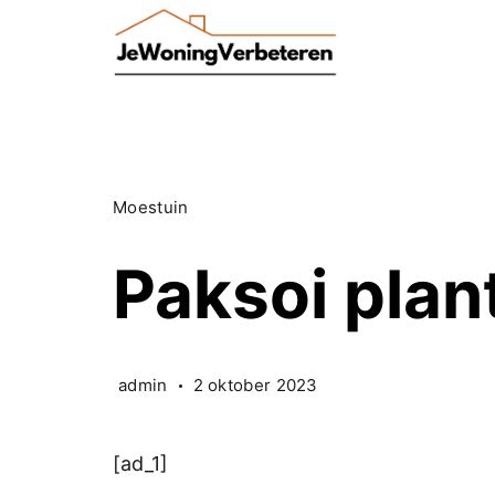
Skip
to
content
Moestuin
Paksoi plan
admin
2 oktober 2023
[ad_1]