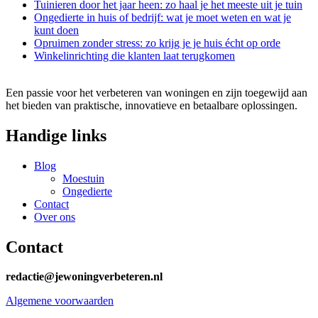
Tuinieren door het jaar heen: zo haal je het meeste uit je tuin
Ongedierte in huis of bedrijf: wat je moet weten en wat je
kunt doen
Opruimen zonder stress: zo krijg je je huis écht op orde
Winkelinrichting die klanten laat terugkomen
Een passie voor het verbeteren van woningen en zijn toegewijd aan
het bieden van praktische, innovatieve en betaalbare oplossingen.
Handige links
Blog
Moestuin
Ongedierte
Contact
Over ons
Contact
redactie@jewoningverbeteren.nl
Algemene voorwaarden