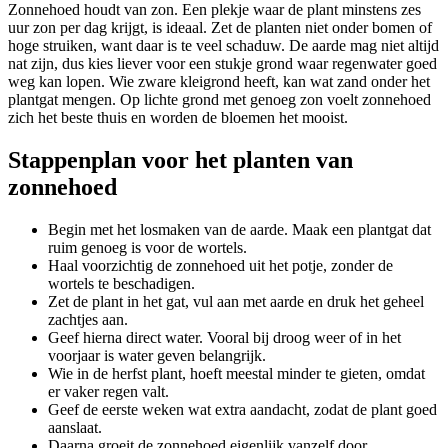
Zonnehoed houdt van zon. Een plekje waar de plant minstens zes
uur zon per dag krijgt, is ideaal. Zet de planten niet onder bomen of
hoge struiken, want daar is te veel schaduw. De aarde mag niet altijd
nat zijn, dus kies liever voor een stukje grond waar regenwater goed
weg kan lopen. Wie zware kleigrond heeft, kan wat zand onder het
plantgat mengen. Op lichte grond met genoeg zon voelt zonnehoed
zich het beste thuis en worden de bloemen het mooist.
Stappenplan voor het planten van
zonnehoed
Begin met het losmaken van de aarde. Maak een plantgat dat
ruim genoeg is voor de wortels.
Haal voorzichtig de zonnehoed uit het potje, zonder de
wortels te beschadigen.
Zet de plant in het gat, vul aan met aarde en druk het geheel
zachtjes aan.
Geef hierna direct water. Vooral bij droog weer of in het
voorjaar is water geven belangrijk.
Wie in de herfst plant, hoeft meestal minder te gieten, omdat
er vaker regen valt.
Geef de eerste weken wat extra aandacht, zodat de plant goed
aanslaat.
Daarna groeit de zonnehoed eigenlijk vanzelf door.