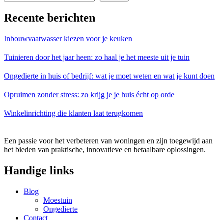
Recente berichten
Inbouwvaatwasser kiezen voor je keuken
Tuinieren door het jaar heen: zo haal je het meeste uit je tuin
Ongedierte in huis of bedrijf: wat je moet weten en wat je kunt doen
Opruimen zonder stress: zo krijg je je huis écht op orde
Winkelinrichting die klanten laat terugkomen
Een passie voor het verbeteren van woningen en zijn toegewijd aan
het bieden van praktische, innovatieve en betaalbare oplossingen.
Handige links
Blog
Moestuin
Ongedierte
Contact