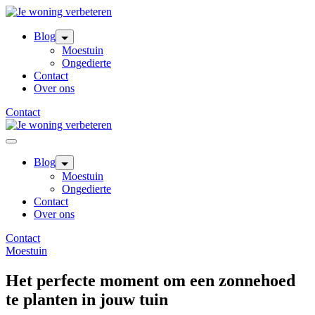
Skip
to
content
Blog
Moestuin
Ongedierte
Contact
Over ons
Contact
Blog
Moestuin
Ongedierte
Contact
Over ons
Contact
Moestuin
Het perfecte moment om een zonnehoed
te planten in jouw tuin