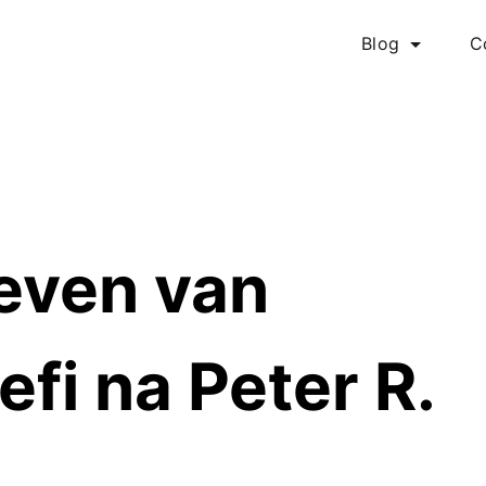
Blog
C
leven van
fi na Peter R.