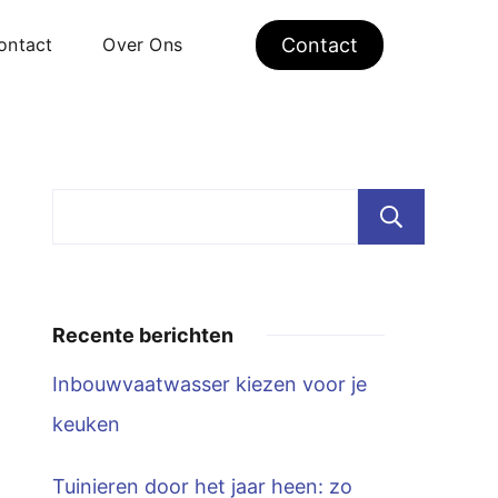
ontact
Over Ons
Contact
Zoe
Recente berichten
Inbouwvaatwasser kiezen voor je
keuken
Tuinieren door het jaar heen: zo