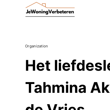
Skip
to
content
Organization
Het liefdes
Tahmina Ake
de Vries