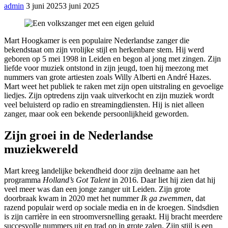
admin
3 juni 2025
3 juni 2025
Mart Hoogkamer is een populaire Nederlandse zanger die
bekendstaat om zijn vrolijke stijl en herkenbare stem. Hij werd
geboren op 5 mei 1998 in Leiden en begon al jong met zingen. Zijn
liefde voor muziek ontstond in zijn jeugd, toen hij meezong met
nummers van grote artiesten zoals Willy Alberti en André Hazes.
Mart weet het publiek te raken met zijn open uitstraling en gevoelige
liedjes. Zijn optredens zijn vaak uitverkocht en zijn muziek wordt
veel beluisterd op radio en streamingdiensten. Hij is niet alleen
zanger, maar ook een bekende persoonlijkheid geworden.
Zijn groei in de Nederlandse
muziekwereld
Mart kreeg landelijke bekendheid door zijn deelname aan het
programma
Holland’s Got Talent
in 2016. Daar liet hij zien dat hij
veel meer was dan een jonge zanger uit Leiden. Zijn grote
doorbraak kwam in 2020 met het nummer
Ik ga zwemmen
, dat
razend populair werd op sociale media en in de kroegen. Sindsdien
is zijn carrière in een stroomversnelling geraakt. Hij bracht meerdere
succesvolle nummers uit en trad op in grote zalen. Zijn stijl is een