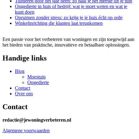
Tuinieren door het jaar heen: zo haal je het meeste uit je tuin
Ongedierte in huis of bedrijf: wat je moet weten en wat je
kunt doen
Opruimen zonder stress: zo krijg je je huis écht op orde
Winkelinrichting die klanten laat terugkomen
Een passie voor het verbeteren van woningen en zijn toegewijd aan
het bieden van praktische, innovatieve en betaalbare oplossingen.
Handige links
Blog
Moestuin
Ongedierte
Contact
Over ons
Contact
redactie@jewoningverbeteren.nl
Algemene voorwaarden