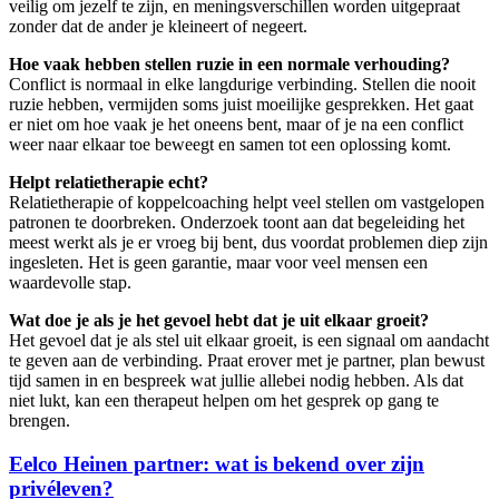
veilig om jezelf te zijn, en meningsverschillen worden uitgepraat
zonder dat de ander je kleineert of negeert.
Hoe vaak hebben stellen ruzie in een normale verhouding?
Conflict is normaal in elke langdurige verbinding. Stellen die nooit
ruzie hebben, vermijden soms juist moeilijke gesprekken. Het gaat
er niet om hoe vaak je het oneens bent, maar of je na een conflict
weer naar elkaar toe beweegt en samen tot een oplossing komt.
Helpt relatietherapie echt?
Relatietherapie of koppelcoaching helpt veel stellen om vastgelopen
patronen te doorbreken. Onderzoek toont aan dat begeleiding het
meest werkt als je er vroeg bij bent, dus voordat problemen diep zijn
ingesleten. Het is geen garantie, maar voor veel mensen een
waardevolle stap.
Wat doe je als je het gevoel hebt dat je uit elkaar groeit?
Het gevoel dat je als stel uit elkaar groeit, is een signaal om aandacht
te geven aan de verbinding. Praat erover met je partner, plan bewust
tijd samen in en bespreek wat jullie allebei nodig hebben. Als dat
niet lukt, kan een therapeut helpen om het gesprek op gang te
brengen.
Post
Eelco Heinen partner: wat is bekend over zijn
privéleven?
Navigation