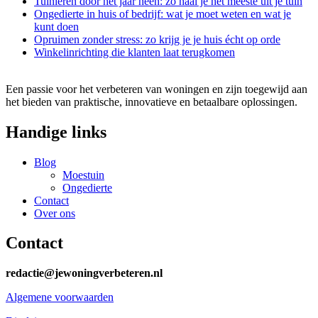
Tuinieren door het jaar heen: zo haal je het meeste uit je tuin
Ongedierte in huis of bedrijf: wat je moet weten en wat je
kunt doen
Opruimen zonder stress: zo krijg je je huis écht op orde
Winkelinrichting die klanten laat terugkomen
Een passie voor het verbeteren van woningen en zijn toegewijd aan
het bieden van praktische, innovatieve en betaalbare oplossingen.
Handige links
Blog
Moestuin
Ongedierte
Contact
Over ons
Contact
redactie@jewoningverbeteren.nl
Algemene voorwaarden