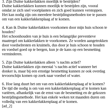
3. Zijn Duitse kakkerlakken moeilijk te bestrijden?
Duitse kakkerlakken kunnen moeilijk te bestrijden zijn, vooral
omdat ze zich snel voortplanten en zich goed kunnen verstoppen.
Het kan nodig zijn om meerdere bestrijdingsmethoden toe te passen
om van een kakkerlakkenplaag af te komen.
4. Kan ik Duitse kakkerlakken voorkomen door mijn huis schoon te
houden?
Het schoonhouden van je huis is een belangrijke preventieve
maatregel om kakkerlakken te voorkomen. Ze worden aangetrokken
door voedselresten en kruimels, dus door je huis schoon te houden
en voedsel goed op te bergen, kun je de kans op een besmetting
verminderen.
5. Zijn Duitse kakkerlakken alleen ‘s nachts actief?
Duitse kakkerlakken zijn meestal ‘s nachts actief wanneer het
donker is, maar bij een ernstige besmetting kunnen ze ook overdag
tevoorschijn komen op zoek naar voedsel of water.
6. Hoe lang duurt het om van een kakkerlakkenplaag af te komen?
De tijd die nodig is om van een kakkerlakkenplaag af te komen kan
variëren, afhankelijk van de ernst van de besmetting en de gekozen
bestrijdingsmethode. Het kan enkele weken tot maanden duren om
volledig van een kakkerlakkenplaag af te komen.
[ad_2]