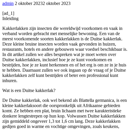
admin
2 oktober 2023
2 oktober 2023
[ad_1]
Inleiding
Kakkerlakken zijn insecten die wereldwijd voorkomen en vaak in
verband worden gebracht met menselijke bewoning. Een van de
meest voorkomende soorten kakkerlakken is de Duitse kakkerlak.
Deze kleine bruine insecten worden vaak gevonden in huizen,
restaurants, hotels en andere gebouwen waar voedsel beschikbaar is.
In dit artikel zullen we alles bespreken wat je moet weten over
Duitse kakkerlakken, inclusief hoe je ze kunt voorkomen en
bestrijden, hoe je ze kunt herkennen en of het erg is om ze in je huis
te hebben. Daarnaast zullen we ook ingaan op de vraag of je Duitse
kakkerlakken zelf kunt bestrijden of beter een professional kunt
inhuren.
Wat is een Duitse kakkerlak?
De Duitse kakkerlak, ook wel bekend als Blattella germanica, is een
kleine kakkerlaksoort die oorspronkelijk uit Afrikaanse gebieden
komt. Ze hebben een plat, bruin lichaam met twee karakteristieke
donkere lengtestrepen op hun kop. Volwassen Duitse kakkerlakken
zijn gemiddeld ongeveer 1,3 tot 1,6 cm lang. Deze kakkerlakken
gedijen goed in warme en vochtige omgevingen, zoals keukens,