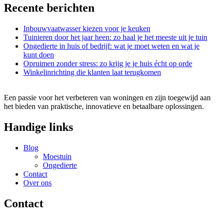
Recente berichten
Inbouwvaatwasser kiezen voor je keuken
Tuinieren door het jaar heen: zo haal je het meeste uit je tuin
Ongedierte in huis of bedrijf: wat je moet weten en wat je
kunt doen
Opruimen zonder stress: zo krijg je je huis écht op orde
Winkelinrichting die klanten laat terugkomen
Een passie voor het verbeteren van woningen en zijn toegewijd aan
het bieden van praktische, innovatieve en betaalbare oplossingen.
Handige links
Blog
Moestuin
Ongedierte
Contact
Over ons
Contact