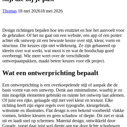
Thomas
18 mei 2026
18 mei 2026
Design richtingen bepalen hoe iets eruitziet en hoe het aanvoelt voor
de gebruiker. Of het nu gaat om een website, een app of een poster:
achter elk ontwerp zit een bewuste keuze over stijl, kleur, vorm en
structuur. Die keuzes zijn niet willekeurig. Ze zijn gebaseerd op
ideeën over wat werkt, wat mooi is en wat de boodschap goed
overbrengt. Wie meer weet over de verschillende
ontwerpaanpakken, maakt betere keuzes voor elk project.
Wat een ontwerprichting bepaalt
Een ontwerprichting is een overkoepelende stijl of aanpak die de
basis vormt van een ontwerp. Denk aan minimalisme, waarbij je zo
min mogelijk elementen gebruikt en ruimte het ontwerp laat ademen.
Of juist een rijke, gelaagde stijl met veel kleur en textuur. Elke
richting heeft zijn eigen regels over typografie, kleurgebruik,
witruimte en illustraties. Flat design is een bekend voorbeeld: vlakke
vormen, heldere kleuren en geen schaduw of diepte. Dit ziet er strak
uit en laadt snel op schermen. Material design, ontwikkeld door
Google, voegt daar juist wel diepte aan toe door lichte schaduwen