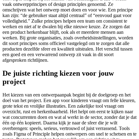
vaak ontwerpprincipes of design principles genoemd. Ze
omschrijven wat het ontwerp moet doen en voor wie. Een principe
kan zijn: “de gebruiker staat altijd centraal” of “eenvoud gaat voor
volledigheid.” Zulke principes helpen een team om consistent te
werken en niet af te dwalen bij elke nieuwe keuze. Ze zorgen dat
een product herkenbaar blijft, ook als er meerdere mensen aan
werken. Bij grote organisaties, zoals overheidsinstellingen, worden
dit soort principes soms officieel vastgelegd om te zorgen dat alle
producten dezelfde sfeer en kwaliteit uitstralen. Het verschil tussen
een goed en een verwarrend ontwerp zit vaak in dit soort
afgesproken richtlijnen.
De juiste richting kiezen voor jouw
project
Het kiezen van een ontwerpaanpak begint bij de doelgroep en het
doel van het project. Een app voor kinderen vraagt om felle kleuren,
grote tekst en vrolijke illustraties. Een zakelijke tool vraagt om
overzicht, rust en herkenbaarheid. Het helpt om eerst te kijken naar
wat concurrenten doen en wat al werkt in de sector, zonder dat je dat
één op één kopieert. Daarna kijk je naar de sfeer die je wilt
overbrengen: speels, serieus, vertrouwd of juist verrassend. Tools
zoals Figma of Principle helpen ontwerpers om snel te schetsen en te