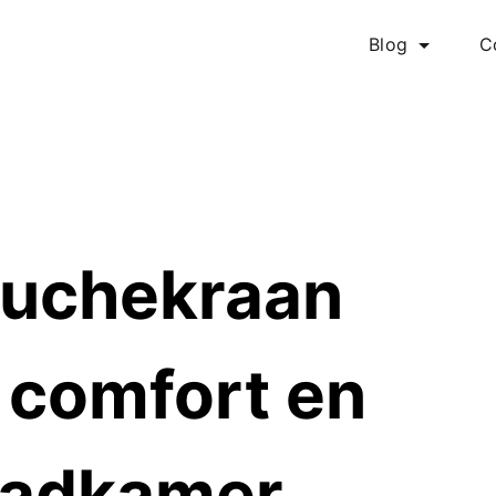
Blog
C
ouchekraan
 comfort en
 badkamer