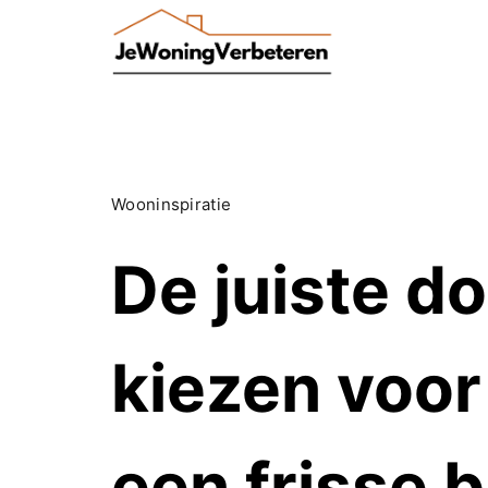
Skip
to
content
Wooninspiratie
De juiste d
kiezen voor
een frisse