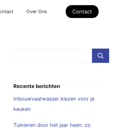
ontact
Over Ons
Contact
Zoe
Recente berichten
Inbouwvaatwasser kiezen voor je
keuken
Tuinieren door het jaar heen: zo