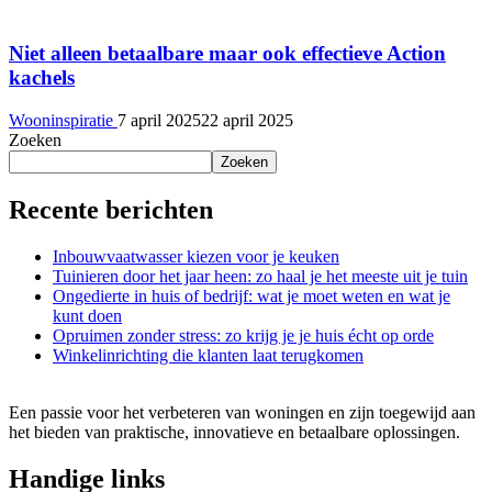
Niet alleen betaalbare maar ook effectieve Action
kachels
Wooninspiratie
7 april 2025
22 april 2025
Zoeken
Zoeken
Recente berichten
Inbouwvaatwasser kiezen voor je keuken
Tuinieren door het jaar heen: zo haal je het meeste uit je tuin
Ongedierte in huis of bedrijf: wat je moet weten en wat je
kunt doen
Opruimen zonder stress: zo krijg je je huis écht op orde
Winkelinrichting die klanten laat terugkomen
Een passie voor het verbeteren van woningen en zijn toegewijd aan
het bieden van praktische, innovatieve en betaalbare oplossingen.
Handige links