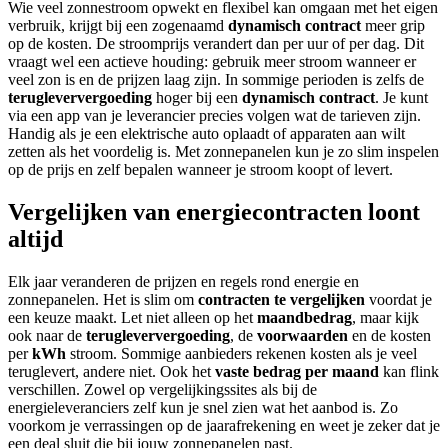
Wie veel zonnestroom opwekt en flexibel kan omgaan met het eigen
verbruik, krijgt bij een zogenaamd
dynamisch contract
meer grip
op de kosten. De stroomprijs verandert dan per uur of per dag. Dit
vraagt wel een actieve houding: gebruik meer stroom wanneer er
veel zon is en de prijzen laag zijn. In sommige perioden is zelfs de
terugleververgoeding
hoger bij een
dynamisch contract
. Je kunt
via een app van je leverancier precies volgen wat de tarieven zijn.
Handig als je een elektrische auto oplaadt of apparaten aan wilt
zetten als het voordelig is. Met zonnepanelen kun je zo slim inspelen
op de prijs en zelf bepalen wanneer je stroom koopt of levert.
Vergelijken van energiecontracten loont
altijd
Elk jaar veranderen de prijzen en regels rond energie en
zonnepanelen. Het is slim om
contracten te vergelijken
voordat je
een keuze maakt. Let niet alleen op het
maandbedrag
, maar kijk
ook naar de
terugleververgoeding
, de
voorwaarden
en de kosten
per
kWh
stroom. Sommige aanbieders rekenen kosten als je veel
teruglevert, andere niet. Ook het
vaste bedrag per maand
kan flink
verschillen. Zowel op vergelijkingssites als bij de
energieleveranciers zelf kun je snel zien wat het aanbod is. Zo
voorkom je verrassingen op de jaarafrekening en weet je zeker dat je
een deal sluit die bij jouw zonnepanelen past.