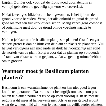
krijgen. Zorg er ook voor dat de grond goed doorlatend is en
vermijd gebieden die gevoelig zijn voor wateroverlast.
Nadat je een geschikte locatie hebt gevonden, is het tijd om de
grond voor te bereiden. Verwijder alle onkruid en graaf de grond
goed los met een tuinvork of een schop. Meng vervolgens compost
of organische mest door de grond om de voedingswaarde te
verhogen.
Nu ben je klaar om de basilicumplantjes te planten! Graaf een gat
dat iets groter is dan de kluit van de plant en plaats de plant erin. Vul
het gat vervolgens aan met aarde en druk het voorzichtig aan rond
de wortels van de plant. Zorg ervoor dat de planten op voldoende
afstand van elkaar worden geplant, zodat ze genoeg ruimte hebben
om te groeien.
Wanneer moet je Basilicum planten
planten?
Basilicum is een warmteminnende plant en kan niet goed tegen
koude temperaturen. Daarom is het belangrijk om basilicum pas
buiten te planten zodra het risico op vorst voorbij is. In de meeste
regio’s is dit meestal halverwege mei. Als je in een gebied woont
waar de winters mild zijn, kun je basilicum mogelijk eerder planten,