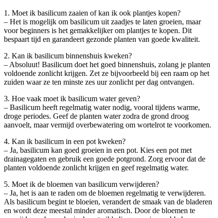
1. Moet ik basilicum zaaien of kan ik ook plantjes kopen?
– Het is mogelijk om basilicum uit zaadjes te laten groeien, maar
voor beginners is het gemakkelijker om plantjes te kopen. Dit
bespaart tijd en garandeert gezonde planten van goede kwaliteit.
2. Kan ik basilicum binnenshuis kweken?
– Absoluut! Basilicum doet het goed binnenshuis, zolang je planten
voldoende zonlicht krijgen. Zet ze bijvoorbeeld bij een raam op het
zuiden waar ze ten minste zes uur zonlicht per dag ontvangen.
3. Hoe vaak moet ik basilicum water geven?
– Basilicum heeft regelmatig water nodig, vooral tijdens warme,
droge periodes. Geef de planten water zodra de grond droog
aanvoelt, maar vermijd overbewatering om wortelrot te voorkomen.
4. Kan ik basilicum in een pot kweken?
– Ja, basilicum kan goed groeien in een pot. Kies een pot met
drainagegaten en gebruik een goede potgrond. Zorg ervoor dat de
planten voldoende zonlicht krijgen en geef regelmatig water.
5. Moet ik de bloemen van basilicum verwijderen?
– Ja, het is aan te raden om de bloemen regelmatig te verwijderen.
Als basilicum begint te bloeien, verandert de smaak van de bladeren
en wordt deze meestal minder aromatisch. Door de bloemen te