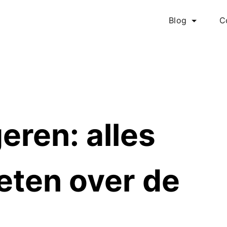
Blog
C
eren: alles
weten over de