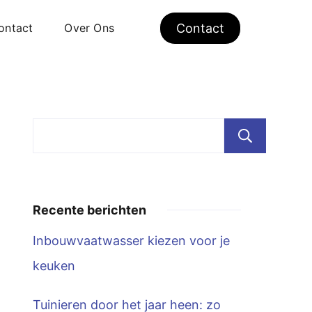
ontact
Over Ons
Contact
Zoe
Recente berichten
Inbouwvaatwasser kiezen voor je
keuken
Tuinieren door het jaar heen: zo