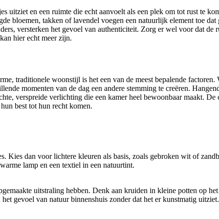
tjes uitziet en een ruimte die echt aanvoelt als een plek om tot rust 
de bloemen, takken of lavendel voegen een natuurlijk element toe dat g
, versterken het gevoel van authenticiteit. Zorg er wel voor dat de ruimt
kan hier echt meer zijn.
e, traditionele woonstijl is het een van de meest bepalende factoren. Wa
hillende momenten van de dag een andere stemming te creëren. Hangende
achte, verspreide verlichting die een kamer heel bewoonbaar maakt. De
p hun best tot hun recht komen.
. Kies dan voor lichtere kleuren als basis, zoals gebroken wit of zand
warme lamp en een textiel in een natuurtint.
opgemaakte uitstraling hebben. Denk aan kruiden in kleine potten op het 
et gevoel van natuur binnenshuis zonder dat het er kunstmatig uitziet.