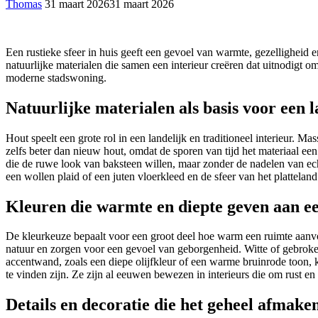
Thomas
31 maart 2026
31 maart 2026
Een rustieke sfeer in huis geeft een gevoel van warmte, gezelligheid e
natuurlijke materialen die samen een interieur creëren dat uitnodigt o
moderne stadswoning.
Natuurlijke materialen als basis voor een l
Hout speelt een grote rol in een landelijk en traditioneel interieur. 
zelfs beter dan nieuw hout, omdat de sporen van tijd het materiaal een
die de ruwe look van baksteen willen, maar zonder de nadelen van ech
een wollen plaid of een juten vloerkleed en de sfeer van het plattelan
Kleuren die warmte en diepte geven aan e
De kleurkeuze bepaalt voor een groot deel hoe warm een ruimte aanvoelt
natuur en zorgen voor een gevoel van geborgenheid. Witte of gebroke
accentwand, zoals een diepe olijfkleur of een warme bruinrode toon,
te vinden zijn. Ze zijn al eeuwen bewezen in interieurs die om rust e
Details en decoratie die het geheel afmake