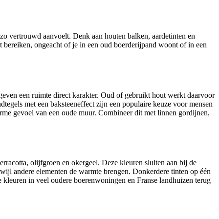
et zo vertrouwd aanvoelt. Denk aan houten balken, aardetinten en
nt bereiken, ongeacht of je in een oud boerderijpand woont of in een
n geven een ruimte direct karakter. Oud of gebruikt hout werkt daarvoor
Wandtegels met een baksteeneffect zijn een populaire keuze voor mensen
warme gevoel van een oude muur. Combineer dit met linnen gordijnen,
rracotta, olijfgroen en okergeel. Deze kleuren sluiten aan bij de
erwijl andere elementen de warmte brengen. Donkerdere tinten op één
ze kleuren in veel oudere boerenwoningen en Franse landhuizen terug