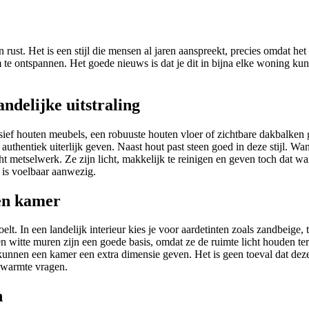
n rust. Het is een stijl die mensen al jaren aanspreekt, precies omdat h
m te ontspannen. Het goede nieuws is dat je dit in bijna elke woning ku
andelijke uitstraling
Massief houten meubels, een robuuste houten vloer of zichtbare dakbalke
 authentiek uiterlijk geven. Naast hout past steen goed in deze stijl. 
t metselwerk. Ze zijn licht, makkelijk te reinigen en geven toch dat 
d is voelbaar aanwezig.
en kamer
. In een landelijk interieur kies je voor aardetinten zoals zandbeige, te
n witte muren zijn een goede basis, omdat ze de ruimte licht houden t
 kunnen een kamer een extra dimensie geven. Het is geen toeval dat de
n warmte vragen.
n