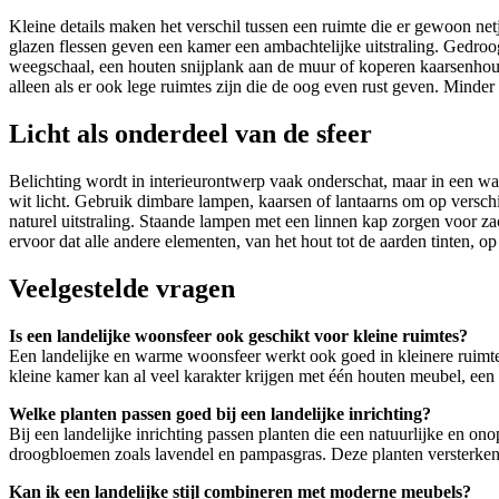
Kleine details maken het verschil tussen een ruimte die er gewoon ne
glazen flessen geven een kamer een ambachtelijke uitstraling. Gedroog
weegschaal, een houten snijplank aan de muur of koperen kaarsenhouders
alleen als er ook lege ruimtes zijn die de oog even rust geven. Minder 
Licht als onderdeel van de sfeer
Belichting wordt in interieurontwerp vaak onderschat, maar in een warm
wit licht. Gebruik dimbare lampen, kaarsen of lantaarns om op versc
naturel uitstraling. Staande lampen met een linnen kap zorgen voor z
ervoor dat alle andere elementen, van het hout tot de aarden tinten, o
Veelgestelde vragen
Is een landelijke woonsfeer ook geschikt voor kleine ruimtes?
Een landelijke en warme woonsfeer werkt ook goed in kleinere ruimtes
kleine kamer kan al veel karakter krijgen met één houten meubel, een 
Welke planten passen goed bij een landelijke inrichting?
Bij een landelijke inrichting passen planten die een natuurlijke en on
droogbloemen zoals lavendel en pampasgras. Deze planten versterken h
Kan ik een landelijke stijl combineren met moderne meubels?