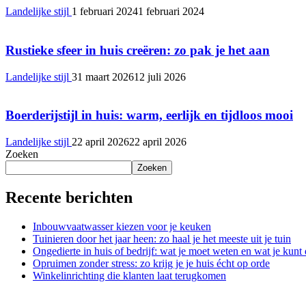
Landelijke stijl
1 februari 2024
1 februari 2024
Rustieke sfeer in huis creëren: zo pak je het aan
Landelijke stijl
31 maart 2026
12 juli 2026
Boerderijstijl in huis: warm, eerlijk en tijdloos mooi
Landelijke stijl
22 april 2026
22 april 2026
Zoeken
Zoeken
Recente berichten
Inbouwvaatwasser kiezen voor je keuken
Tuinieren door het jaar heen: zo haal je het meeste uit je tuin
Ongedierte in huis of bedrijf: wat je moet weten en wat je kunt
Opruimen zonder stress: zo krijg je je huis écht op orde
Winkelinrichting die klanten laat terugkomen