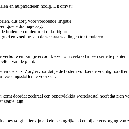
ialen en hulpmiddelen nodig. Dit omvat:
ien, dus zorg voor voldoende irrigatie.
 een goede drainagelaag.
n de bodem en onderdrukt onkruidgroei.
roei en voeding van de zeekraalzaailingen te stimuleren.
e verbouwen, kun je ervoor kiezen om zeekraal in een serre te planten.
eften van de plant.
raden Celsius. Zorg ervoor dat je de bodem voldoende vochtig houdt en 
n voedingsstoffen te voorzien.
 komt doordat zeekraal een oppervlakkig wortelgestel heeft dat zich v
 stabiel zijn.
incipes volgt. Hier zijn enkele belangrijke taken bij de verzorging van 