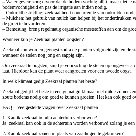
– Water geven: zorg ervoor dat de bodem vochtig blijft, maar niet te 
bodemvochtigheid en pas de irrigatie aan indien nodig.
– Onkruidbestrijding: zeekraal heeft concurrentie van onkruiden nodi
– Mulchen: het gebruik van mulch kan helpen bij het onderdrukken v
de groei te bevorderen.
– Bemesting: breng regelmatig organische meststoffen aan om de groei
Wanneer kun je Zeekraal planten oogsten?
Zeekraal kan worden geoogst zodra de planten volgroeid zijn en de st
wanneer de stelen nog jong en sappig zijn.
Om zeekraal te oogsten, snijd je voorzichtig de stelen op ongeveer 2 c
laat. Hierdoor kan de plant weer aangroeien voor een tweede oogst.
In welk klimaat gedijt Zeekraal planten het beste?
Zeekraal gedijt het beste in een gematigd klimaat met milde zomers e
zoute bodems nodig om goed te kunnen groeien. Het kan ook goed ov
FAQ – Veelgestelde vragen over Zeekraal planten
1. Kan ik zeekraal in mijn achtertuin verbouwen?
Ja, zeekraal kan ook in de achtertuin worden verbouwd zolang je een
2. Kan ik zeekraal zaaien in plaats van zaailingen te gebruiken?