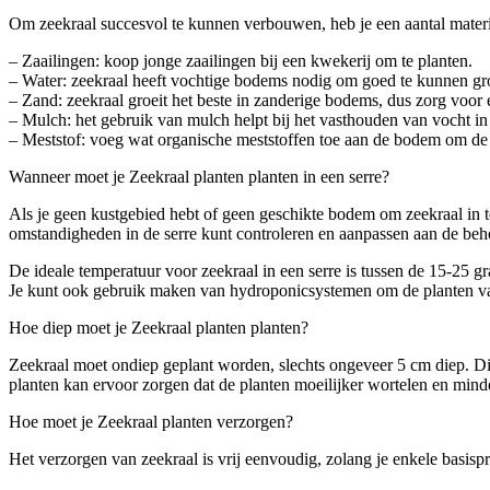
Om zeekraal succesvol te kunnen verbouwen, heb je een aantal mater
– Zaailingen: koop jonge zaailingen bij een kwekerij om te planten.
– Water: zeekraal heeft vochtige bodems nodig om goed te kunnen groe
– Zand: zeekraal groeit het beste in zanderige bodems, dus zorg voor
– Mulch: het gebruik van mulch helpt bij het vasthouden van vocht i
– Meststof: voeg wat organische meststoffen toe aan de bodem om de g
Wanneer moet je Zeekraal planten planten in een serre?
Als je geen kustgebied hebt of geen geschikte bodem om zeekraal in t
omstandigheden in de serre kunt controleren en aanpassen aan de beho
De ideale temperatuur voor zeekraal in een serre is tussen de 15-25 g
Je kunt ook gebruik maken van hydroponicsystemen om de planten va
Hoe diep moet je Zeekraal planten planten?
Zeekraal moet ondiep geplant worden, slechts ongeveer 5 cm diep. Dit
planten kan ervoor zorgen dat de planten moeilijker wortelen en minder
Hoe moet je Zeekraal planten verzorgen?
Het verzorgen van zeekraal is vrij eenvoudig, zolang je enkele basispr