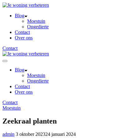
Skip
to
Blog
content
Moestuin
Ongedierte
Contact
Over ons
Contact
Blog
Moestuin
Ongedierte
Contact
Over ons
Contact
Moestuin
Zeekraal planten
admin
3 oktober 2023
24 januari 2024