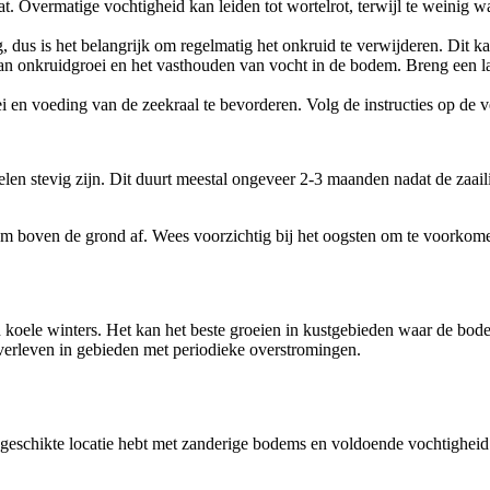
nat. Overmatige vochtigheid kan leiden tot wortelrot, terwijl te weinig
g, dus is het belangrijk om regelmatig het onkruid te verwijderen. Dit 
an onkruidgroei en het vasthouden van vocht in de bodem. Breng een 
 en voeding van de zeekraal te bevorderen. Volg de instructies op de v
elen stevig zijn. Dit duurt meestal ongeveer 2-3 maanden nadat de zaai
m boven de grond af. Wees voorzichtig bij het oogsten om te voorkomen d
n koele winters. Het kan het beste groeien in kustgebieden waar de bode
erleven in gebieden met periodieke overstromingen.
 geschikte locatie hebt met zanderige bodems en voldoende vochtigheid