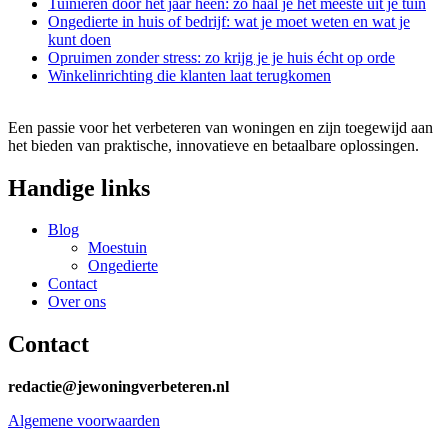
Tuinieren door het jaar heen: zo haal je het meeste uit je tuin
Ongedierte in huis of bedrijf: wat je moet weten en wat je
kunt doen
Opruimen zonder stress: zo krijg je je huis écht op orde
Winkelinrichting die klanten laat terugkomen
Een passie voor het verbeteren van woningen en zijn toegewijd aan
het bieden van praktische, innovatieve en betaalbare oplossingen.
Handige links
Blog
Moestuin
Ongedierte
Contact
Over ons
Contact
redactie@jewoningverbeteren.nl
Algemene voorwaarden