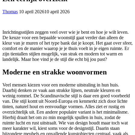
Thomas
10 april 2026
10 april 2026
Inrichtingsstijlen zeggen veel over wie je bent en hoe je wilt leven.
De keuze voor een bepaalde woonstijl gaat verder dan alleen de
kleur van je muren of het type bank dat je koopt. Het gaat over sfeer,
comfort en de manier waarop je je thuis voelt in je eigen ruimte. Er
zijn tientallen stijlen mogelijk, van strak en modern tot warm en
landelijk. Maar hoe vind je de stijl die echt bij jou past?
Moderne en strakke woonvormen
Veel mensen kiezen voor een moderne uitstraling in hun huis.
Daarbij denken ze vaak aan strakke lijnen, neutrale kleuren en
weinig rommel. De Scandinavische stijl is daar een goed voorbeeld
van. Die stijl komt uit Noord-Europa en kenmerkt zich door lichte
tinten, naturel hout en eenvoudige vormen. Alles ziet er rustig en
overzichtelijk uit. Een andere populaire variant is het minimalisme.
Hierbij draait het om zo min mogelijk spullen in huis, zodat de
ruimte lucht en rust uitstraalt. Wie van design houdt maar toch wat
meer karakter wil, kiest soms voor de designstijl. Daarin staan
bijzondere meubels en opvallende kunstobjecten centraal, vaak als