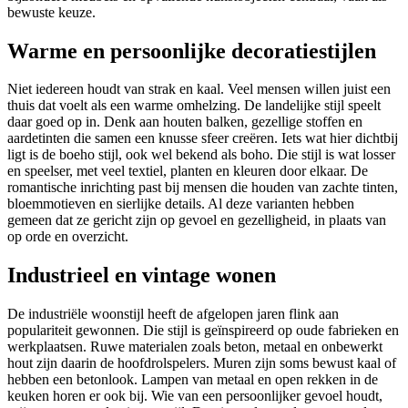
bewuste keuze.
Warme en persoonlijke decoratiestijlen
Niet iedereen houdt van strak en kaal. Veel mensen willen juist een
thuis dat voelt als een warme omhelzing. De landelijke stijl speelt
daar goed op in. Denk aan houten balken, gezellige stoffen en
aardetinten die samen een knusse sfeer creëren. Iets wat hier dichtbij
ligt is de boeho stijl, ook wel bekend als boho. Die stijl is wat losser
en speelser, met veel textiel, planten en kleuren door elkaar. De
romantische inrichting past bij mensen die houden van zachte tinten,
bloemmotieven en sierlijke details. Al deze varianten hebben
gemeen dat ze gericht zijn op gevoel en gezelligheid, in plaats van
op orde en overzicht.
Industrieel en vintage wonen
De industriële woonstijl heeft de afgelopen jaren flink aan
populariteit gewonnen. Die stijl is geïnspireerd op oude fabrieken en
werkplaatsen. Ruwe materialen zoals beton, metaal en onbewerkt
hout zijn daarin de hoofdrolspelers. Muren zijn soms bewust kaal of
hebben een betonlook. Lampen van metaal en open rekken in de
keuken horen er ook bij. Wie van een persoonlijker gevoel houdt,