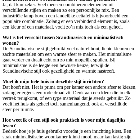
Ja, dat kan zeker. Veel mensen combineren elementen uit
verschillende stijlen en maken zo een persoonlijke mix. Een
industriële lamp boven een landelijke eettafel is bijvoorbeeld een
populaire combinatie. Zolang er een verbindend element is, zoals
een kleur of een materiaal, voelt zo’n mix toch als een geheel.
Wat is het verschil tussen Scandinavisch en minimalistisch
wonen?
De Scandinavische stijl gebruikt veel naturel hout, lichte kleuren en
zachte materialen om een warme sfeer te maken. Het minimalisme
gaat verder en draait echt om zo min mogelijk spullen. Bij
minimalisme is de leegte een bewuste keuze, terwijl de
Scandinavische stijl ook gezelligheid en warmte nastreeft.
Moet ik mijn hele huis in dezelfde stijl inrichten?
Dat hoeft niet. Het is prima om per kamer een andere sfeer te kiezen,
zolang er ergens een rode draad zit. Denk aan een kleur die in elk
vertrek terugkomt, of een type materiaal dat je steeds gebruikt. Zo
voelt het huis als geheel toch samenhangend, ook al verschilt de
sfeer per ruimte.
Hoe weet ik of een stijl ook praktisch is voor mijn dagelijks
leven?
Bedenk hoe je je huis gebruikt voordat je een inrichting kiest. Een
strak minimalistische woonkamer klinkt mooi, maar kan lastig zijn