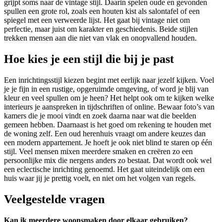
grijpt soms naar de vintage stijl. Daarin spelen oude en gevonden
spullen een grote rol, zoals een houten kist als salontafel of een
spiegel met een verweerde lijst. Het gaat bij vintage niet om
perfectie, maar juist om karakter en geschiedenis. Beide stijlen
trekken mensen aan die niet van vlak en onopvallend houden.
Hoe kies je een stijl die bij je past
Een inrichtingsstijl kiezen begint met eerlijk naar jezelf kijken. Voel
je je fijn in een rustige, opgeruimde omgeving, of word je blij van
kleur en veel spullen om je heen? Het helpt ook om te kijken welke
interieurs je aanspreken in tijdschriften of online. Bewaar foto’s van
kamers die je mooi vindt en zoek daarna naar wat die beelden
gemeen hebben. Daarnaast is het goed om rekening te houden met
de woning zelf. Een oud herenhuis vraagt om andere keuzes dan
een modern appartement. Je hoeft je ook niet blind te staren op één
stijl. Veel mensen mixen meerdere smaken en creëren zo een
persoonlijke mix die nergens anders zo bestaat. Dat wordt ook wel
een eclectische inrichting genoemd. Het gaat uiteindelijk om een
huis waar jij je prettig voelt, en niet om het volgen van regels.
Veelgestelde vragen
Kan ik meerdere woonsmaken door elkaar gebruiken?