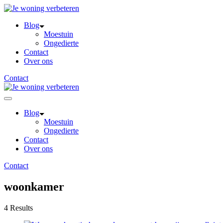
Skip
to
Blog
content
Moestuin
Ongedierte
Contact
Over ons
Contact
Blog
Moestuin
Ongedierte
Contact
Over ons
Contact
woonkamer
4 Results