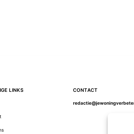
GE LINKS
CONTACT
redactie@jewoningverbeter
t
ns