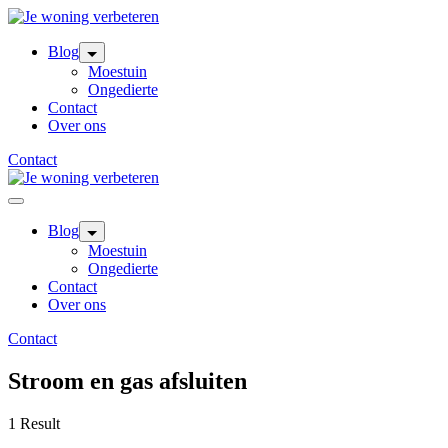
Skip
to
content
Blog
Moestuin
Ongedierte
Contact
Over ons
Contact
Blog
Moestuin
Ongedierte
Contact
Over ons
Contact
Stroom en gas afsluiten
1 Result