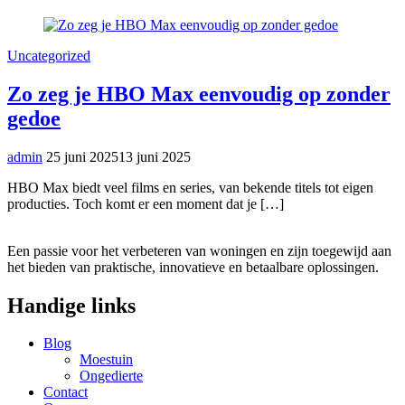
Uncategorized
Zo zeg je HBO Max eenvoudig op zonder
gedoe
admin
25 juni 2025
13 juni 2025
HBO Max biedt veel films en series, van bekende titels tot eigen
producties. Toch komt er een moment dat je […]
Een passie voor het verbeteren van woningen en zijn toegewijd aan
het bieden van praktische, innovatieve en betaalbare oplossingen.
Handige links
Blog
Moestuin
Ongedierte
Contact