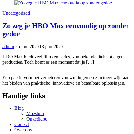
Uncategorized
Zo zeg je HBO Max eenvoudig op zonder
gedoe
admin
25 juni 2025
13 juni 2025
HBO Max biedt veel films en series, van bekende titels tot eigen
producties. Toch komt er een moment dat je […]
Een passie voor het verbeteren van woningen en zijn toegewijd aan
het bieden van praktische, innovatieve en betaalbare oplossingen.
Handige links
Blog
Moestuin
Ongedierte
Contact
Over ons