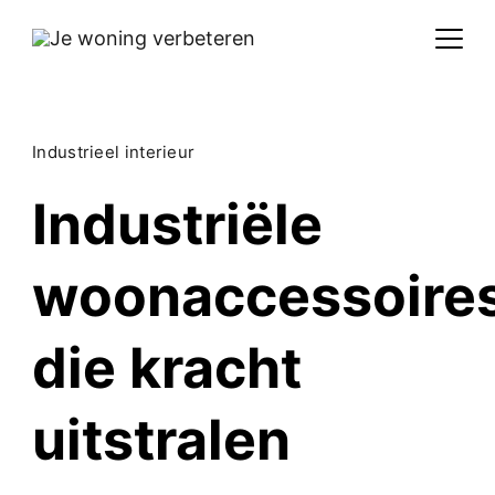
Skip
to
content
Industrieel interieur
Industriële
woonaccessoire
die kracht
uitstralen