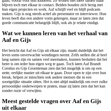
gaan, vooral voor hun kinderen. Ze wonen niet meer samen maar
blijven toch met elkaar in contact. Beiden houden zich bezig met
hun eigen projecten en werk. Aaf schrijft veel en blijft podcasts
maken. Gijs is nog steeds actief als presentator en interviewer. Hun
leven heeft dus een andere vorm gekregen, maar ze laten zien dat
goede communicatie belangrijk blijft, ook als je relatie eindigt.
Wat we kunnen leren van het verhaal van
Aaf en Gijs
Het bericht dat Aaf en Gijs uit elkaar zijn, maakt duidelijk dat het
leven soms onverwachte wendingen neemt. Zelfs stellen die al heel
lang samen zijn en samen veel meemaken, kunnen besluiten dat het
beter is om ieder hun eigen weg te gaan. Toch laten Aaf Brandt
Corstius en Gijs Groenteman zien dat het mogelijk is om op een
nette, eerlijke manier uit elkaar te gaan. Door open te zijn over hun
breuk, helpen ze misschien ook andere mensen die in een
soortgelijke situatie zitten. Het is niet altijd makkelijk om over zulke
persoonlijke onderwerpen te praten, maar zij laten zien dat het kan
zonder ruzie of verwijten.
Meest gestelde vragen over Aaf en Gijs
uit elkaar