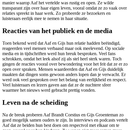
manier waarop Aaf het vertelde was rustig en open. Ze wilde
transparant zijn over haar eigen leven, vooral omdat ze zo vaak over
relaties spreekt in haar werk. Zo probeerde ze bezoekers en
luisteraars eerlijk mee te nemen in haar situatie.
Reacties van het publiek en de media
Toen bekend werd dat Aaf en Gijs hun relatie hadden beëindigd,
reageerden veel mensen verbaasd maar ook meelevend. Op sociale
media en in tijdschriften werd hun breuk besproken. Veel fans
schrokken, omdat het leek alsof zij als stel heel sterk waren. Toch
gingen de reacties vooral over bewondering voor het feit dat ze er zo
open over spraken. Mensen waardeerden dat Aaf en Gijs duidelijk
maakten dat dingen soms gewoon anders lopen dan je verwacht. Er
werd ook veel gesproken over het belang van eerlijkheid en respect.
Veel luisteraars en lezers gaven aan dat ze de nuchtere sfeer
waarmee het nieuws werd gebracht prettig vonden.
Leven na de scheiding
Na de breuk proberen Aaf Brandt Corstius en Gijs Groenteman zo
goed mogelijk samen ouders te zijn. In interviews en podcasts vertelt
Aaf dat ze beiden hun best doen om respectvol met elkaar om te