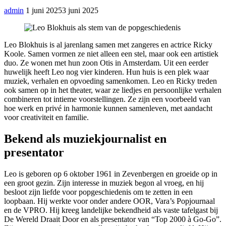
admin
1 juni 2025
3 juni 2025
Leo Blokhuis is al jarenlang samen met zangeres en actrice Ricky
Koole. Samen vormen ze niet alleen een stel, maar ook een artistiek
duo. Ze wonen met hun zoon Otis in Amsterdam. Uit een eerder
huwelijk heeft Leo nog vier kinderen. Hun huis is een plek waar
muziek, verhalen en opvoeding samenkomen. Leo en Ricky treden
ook samen op in het theater, waar ze liedjes en persoonlijke verhalen
combineren tot intieme voorstellingen. Ze zijn een voorbeeld van
hoe werk en privé in harmonie kunnen samenleven, met aandacht
voor creativiteit en familie.
Bekend als muziekjournalist en
presentator
Leo is geboren op 6 oktober 1961 in Zevenbergen en groeide op in
een groot gezin. Zijn interesse in muziek begon al vroeg, en hij
besloot zijn liefde voor popgeschiedenis om te zetten in een
loopbaan. Hij werkte voor onder andere OOR, Vara’s Popjournaal
en de VPRO. Hij kreeg landelijke bekendheid als vaste tafelgast bij
De Wereld Draait Door en als presentator van “Top 2000 à Go-Go”.