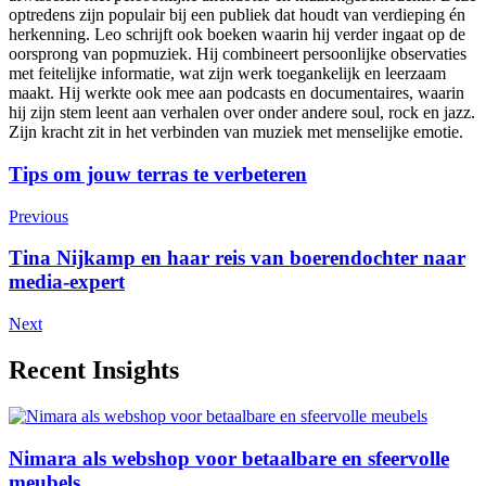
optredens zijn populair bij een publiek dat houdt van verdieping én
herkenning. Leo schrijft ook boeken waarin hij verder ingaat op de
oorsprong van popmuziek. Hij combineert persoonlijke observaties
met feitelijke informatie, wat zijn werk toegankelijk en leerzaam
maakt. Hij werkte ook mee aan podcasts en documentaires, waarin
hij zijn stem leent aan verhalen over onder andere soul, rock en jazz.
Zijn kracht zit in het verbinden van muziek met menselijke emotie.
Post
Tips om jouw terras te verbeteren
Navigation
Previous
Tina Nijkamp en haar reis van boerendochter naar
media-expert
Next
Recent Insights
Nimara als webshop voor betaalbare en sfeervolle
meubels