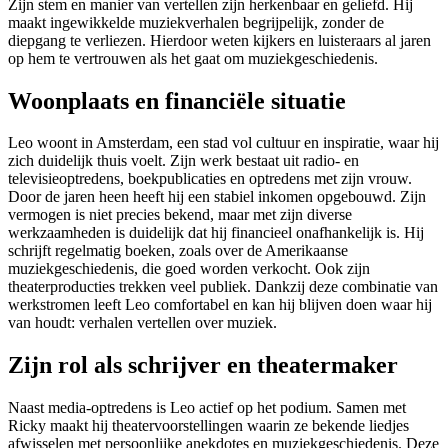
Zijn stem en manier van vertellen zijn herkenbaar en geliefd. Hij
maakt ingewikkelde muziekverhalen begrijpelijk, zonder de
diepgang te verliezen. Hierdoor weten kijkers en luisteraars al jaren
op hem te vertrouwen als het gaat om muziekgeschiedenis.
Woonplaats en financiële situatie
Leo woont in Amsterdam, een stad vol cultuur en inspiratie, waar hij
zich duidelijk thuis voelt. Zijn werk bestaat uit radio- en
televisieoptredens, boekpublicaties en optredens met zijn vrouw.
Door de jaren heen heeft hij een stabiel inkomen opgebouwd. Zijn
vermogen is niet precies bekend, maar met zijn diverse
werkzaamheden is duidelijk dat hij financieel onafhankelijk is. Hij
schrijft regelmatig boeken, zoals over de Amerikaanse
muziekgeschiedenis, die goed worden verkocht. Ook zijn
theaterproducties trekken veel publiek. Dankzij deze combinatie van
werkstromen leeft Leo comfortabel en kan hij blijven doen waar hij
van houdt: verhalen vertellen over muziek.
Zijn rol als schrijver en theatermaker
Naast media-optredens is Leo actief op het podium. Samen met
Ricky maakt hij theatervoorstellingen waarin ze bekende liedjes
afwisselen met persoonlijke anekdotes en muziekgeschiedenis. Deze