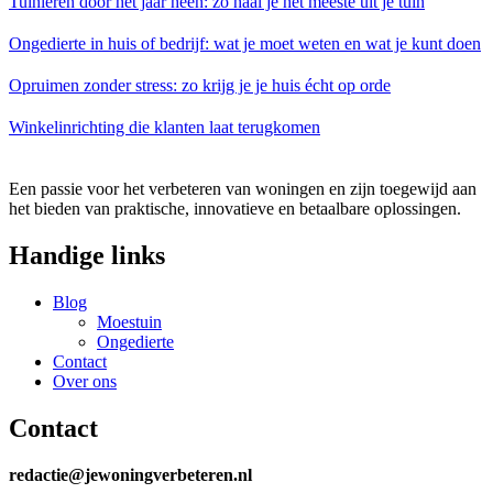
Tuinieren door het jaar heen: zo haal je het meeste uit je tuin
Ongedierte in huis of bedrijf: wat je moet weten en wat je kunt doen
Opruimen zonder stress: zo krijg je je huis écht op orde
Winkelinrichting die klanten laat terugkomen
Een passie voor het verbeteren van woningen en zijn toegewijd aan
het bieden van praktische, innovatieve en betaalbare oplossingen.
Handige links
Blog
Moestuin
Ongedierte
Contact
Over ons
Contact
redactie@jewoningverbeteren.nl