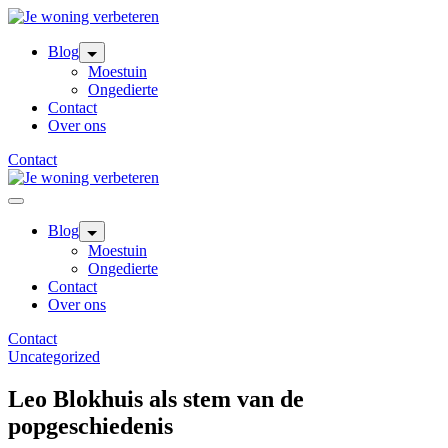
Skip
to
content
Blog
Moestuin
Ongedierte
Contact
Over ons
Contact
Blog
Moestuin
Ongedierte
Contact
Over ons
Contact
Uncategorized
Leo Blokhuis als stem van de
popgeschiedenis