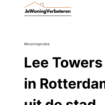
Skip
to
content
Wooninspiratie
Lee Towers
in Rotterdam
uit de stad