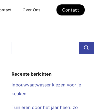
ontact
Over Ons
Contact
Zoe
Recente berichten
Inbouwvaatwasser kiezen voor je
keuken
Tuinieren door het jaar heen: zo