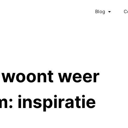
Blog
C
 woont weer
: inspiratie