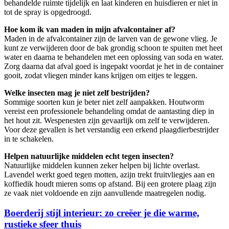
behandelde ruimte tijdelijk en laat kinderen en huisdieren er niet in
tot de spray is opgedroogd.
Hoe kom ik van maden in mijn afvalcontainer af?
Maden in de afvalcontainer zijn de larven van de gewone vlieg. Je
kunt ze verwijderen door de bak grondig schoon te spuiten met heet
water en daarna te behandelen met een oplossing van soda en water.
Zorg daarna dat afval goed is ingepakt voordat je het in de container
gooit, zodat vliegen minder kans krijgen om eitjes te leggen.
Welke insecten mag je niet zelf bestrijden?
Sommige soorten kun je beter niet zelf aanpakken. Houtworm
vereist een professionele behandeling omdat de aantasting diep in
het hout zit. Wespenesten zijn gevaarlijk om zelf te verwijderen.
Voor deze gevallen is het verstandig een erkend plaagdierbestrijder
in te schakelen.
Helpen natuurlijke middelen echt tegen insecten?
Natuurlijke middelen kunnen zeker helpen bij lichte overlast.
Lavendel werkt goed tegen motten, azijn trekt fruitvliegjes aan en
koffiedik houdt mieren soms op afstand. Bij een grotere plaag zijn
ze vaak niet voldoende en zijn aanvullende maatregelen nodig.
Post
Boerderij stijl interieur: zo creëer je die warme,
rustieke sfeer thuis
Navigation