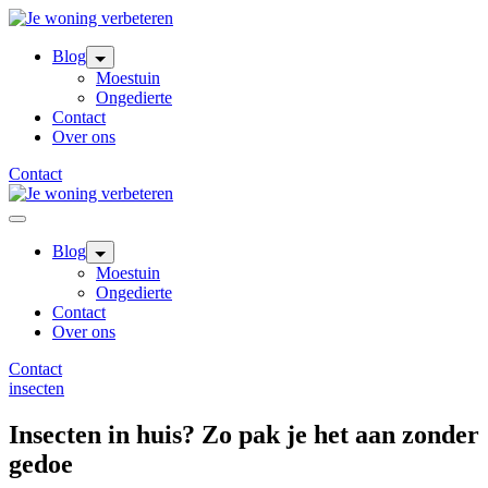
Skip
to
content
Blog
Moestuin
Ongedierte
Contact
Over ons
Contact
Blog
Moestuin
Ongedierte
Contact
Over ons
Contact
insecten
Insecten in huis? Zo pak je het aan zonder
gedoe