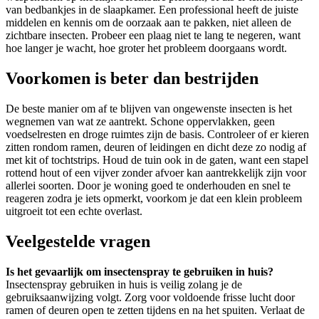
van bedbankjes in de slaapkamer. Een professional heeft de juiste
middelen en kennis om de oorzaak aan te pakken, niet alleen de
zichtbare insecten. Probeer een plaag niet te lang te negeren, want
hoe langer je wacht, hoe groter het probleem doorgaans wordt.
Voorkomen is beter dan bestrijden
De beste manier om af te blijven van ongewenste insecten is het
wegnemen van wat ze aantrekt. Schone oppervlakken, geen
voedselresten en droge ruimtes zijn de basis. Controleer of er kieren
zitten rondom ramen, deuren of leidingen en dicht deze zo nodig af
met kit of tochtstrips. Houd de tuin ook in de gaten, want een stapel
rottend hout of een vijver zonder afvoer kan aantrekkelijk zijn voor
allerlei soorten. Door je woning goed te onderhouden en snel te
reageren zodra je iets opmerkt, voorkom je dat een klein probleem
uitgroeit tot een echte overlast.
Veelgestelde vragen
Is het gevaarlijk om insectenspray te gebruiken in huis?
Insectenspray gebruiken in huis is veilig zolang je de
gebruiksaanwijzing volgt. Zorg voor voldoende frisse lucht door
ramen of deuren open te zetten tijdens en na het spuiten. Verlaat de