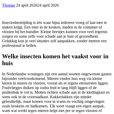
Thomas
24 april 2026
24 april 2026
Insectenbestrijding is iets waar bijna iedereen vroeg of laat mee te
maken krijgt. Een mier in de keuken, maden in de container of
vlooien bij het huisdier. Kleine beestjes kunnen voor veel ergernis
zorgen en soms zelfs voor schade aan je huis of gezondheid.
Gelukkig kun je veel situaties zelf aanpakken, zonder meteen een
professional te bellen.
Welke insecten komen het vaakst voor in
huis
In Nederlandse woningen zijn een aantal soorten ongewenste gasten
bijzonder veelvoorkomend. Mieren vinden hun weg via kleine
kieren in muren en vloeren, vooral als er ergens etensresten liggen.
Fruitvliegjes duiken op zodra fruit te lang blijft liggen of de
prullenbak te vol is. Motten richten schade aan in de kledingkast en
soms ook in de voorraadkast. Kakkerlakken zijn minder
gebruikelijk, maar komen voor in warm en vochtig omgevingen
zoals keukens en badkamers. Elk soort vraagt een eigen aanpak,
want wat werkt tegen mieren helpt niet per se tegen vlooien of