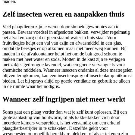
maden.
Zelf insecten weren en aanpakken thuis
Veel plaagdieren zijn te weren door simpele gewoontes aan te
passen. Bewaar voedsel in afgesloten bakken, verwijder regelmatig
het afval en zorg dat er geen staand water in huis staat. Voor
fruitvliegjes helpt een val van azijn en afwasmiddel in een glas,
omdat de beestjes er op afkomen maar niet meer weg kunnen. Bij
maden in de afvalcontainer helpt het om de bak goed schoon te
maken met heet water en soda. Motten in de kast zijn te verjagen
met zakjes gedroogde lavendel, wat een goede vervanger is voor
chemische middelen. Wanneer insecten ondanks al deze maatregelen
blijven terugkomen, kan een insectenspray of insectenlamp uitkomst
bieden. Let bij sprays altijd op goede ventilatie en gebruik ze alleen
in de ruimte waar het nodig is.
Wanneer zelf ingrijpen niet meer werkt
Soms gaat een plaag verder dan wat je zelf kunt oplossen. Bij een
grote aantasting van houtworm, of als kakkerlakken zich door
meerdere kamers verspreiden, is het verstandig om een erkend
plaagdierbestrijder in te schakelen. Datzelfde geldt voor
wespenesten op moeilijk bereikbare plekken, of als er tekenen zijn